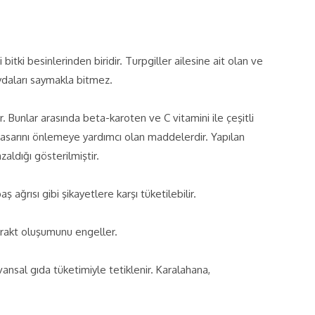
 bitki besinlerinden biridir. Turpgiller ailesine ait olan ve
aydaları saymakla bitmez.
 Bunlar arasında beta-karoten ve C vitamini ile çeşitli
f hasarını önlemeye yardımcı olan maddelerdir. Yapılan
aldığı gösterilmiştir.
ğrısı gibi şikayetlere karşı tüketilebilir.
arakt oluşumunu engeller.
yvansal gıda tüketimiyle tetiklenir. Karalahana,