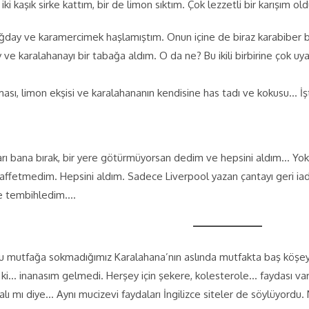
r iki kaşık sirke kattım, bir de limon sıktım. Çok lezzetli bir karışım o
day ve karamercimek haşlamıştım. Onun içine de biraz karabiber bira
 karalahanayı bir tabağa aldım. O da ne? Bu ikili birbirine çok uya
oması, limon ekşisi ve karalahananın kendisine has tadı ve kokusu… İ
rı bana bırak, bir yere götürmüyorsan dedim ve hepsini aldım… Yok,
affetmedim. Hepsini aldım. Sadece Liverpool yazan çantayı geri iad
ye tembihledim….
 bu mutfağa sokmadığımız Karalahana’nın aslında mutfakta baş kö
ki… inanasım gelmedi. Herşey için şekere, kolesterole… faydası var d
ı mı diye… Aynı mucizevi faydaları İngilizce siteler de söylüyordu. N