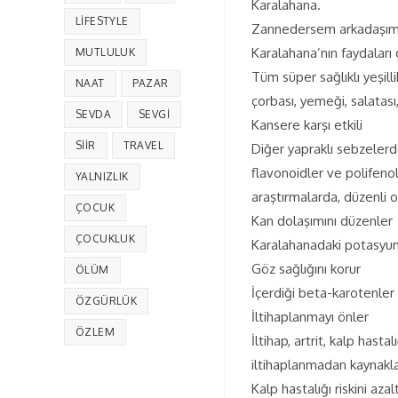
Karalahana.
LIFESTYLE
Zannedersem arkadaşımı
Karalahana’nın faydaları
MUTLULUK
Tüm süper sağlıklı yeşilli
NAAT
PAZAR
çorbası, yemeği, salatası
SEVDA
SEVGI
Kansere karşı etkili
SIIR
TRAVEL
Diğer yapraklı sebzelerd
flavonoidler ve polifenol
YALNIZLIK
araştırmalarda, düzenli 
ÇOCUK
Kan dolaşımını düzenler
ÇOCUKLUK
Karalahanadaki potasyum, 
Göz sağlığını korur
ÖLÜM
İçerdiği beta-karotenler
ÖZGÜRLÜK
İltihaplanmayı önler
ÖZLEM
İltihap, artrit, kalp hast
iltihaplanmadan kaynaklan
Kalp hastalığı riskini azalt