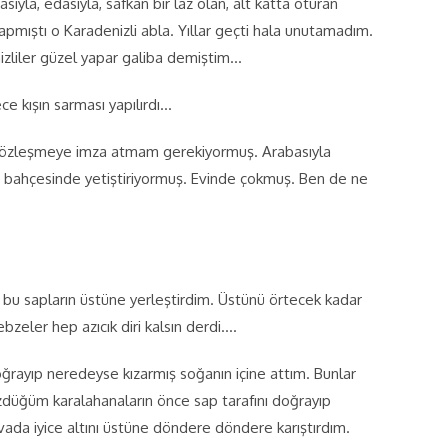
la, edasıyla, safkan bir laz olan, alt katta oturan
mıştı o Karadenizli abla. Yıllar geçti hala unutamadım.
izliler güzel yapar galiba demiştim…
ce kışın sarması yapılırdı…
 bir sözleşmeye imza atmam gerekiyormuş. Arabasıyla
si bahçesinde yetiştiriyormuş. Evinde çokmuş. Ben de ne
en bu sapların üstüne yerleştirdim. Üstünü örtecek kadar
bzeler hep azıcık diri kalsın derdi….
 doğrayıp neredeyse kızarmış soğanın içine attım. Bunlar
üzdüğüm karalahanaların önce sap tarafını doğrayıp
tavada iyice altını üstüne döndere döndere karıştırdım.