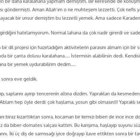
ken bir daha karalahana yapmam demiştim. Bir keresinde de konuşmasıy
 göndermişti. Aman Allah’ım o ne muhteşem lezzetti. Çok nefis yap
mlayacak bir unsur demiştim bu lezzetli yemek. Ama sadece Karaden
irdiğini hatırlamıyorum. Normal lahana da çok nadir girerdi ve sade
 bir dil projesi için hazırladığım aktivitelerin parasını almam için
da bir çanta dolusu karalahana…. İstermisin alabilirsin dedi. Kendi
sana bir yemek uydurabilirim dedim….
 sonra eve geldik.
ayıp, saplarını ayırıp tencerenin altına dizdim. Yaprakları da kesmed
Ablam hep öyle derdi: çok haşlama, yosun gibi olmasın!!! Yapraklı se
anı biraz kızarttıktan sonra, kocaman bir kırmızı biberi de ince ince
raz da biber-domates salçası kattım. Bu karışıma, haşlayıp suyunu s
rını. İki üç diş de sarmısağı iyice doğrayıp ilave ettikten sonra bir 