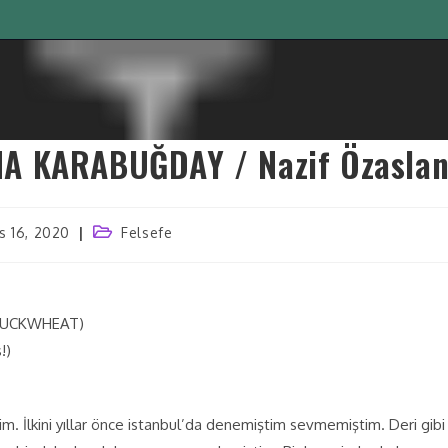
A KARABUĞDAY / Nazif Özasla
s 16, 2020
Felsefe
BUCKWHEAT)
!)
im. İlkini yıllar önce istanbul’da denemiştim sevmemiştim. Deri gibi s