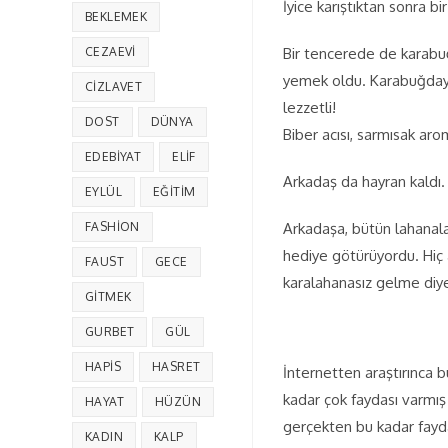
İyice karıştıktan sonra bi
BEKLEMEK
CEZAEVI
Bir tencerede de karabuğ
yemek oldu. Karabuğday ve
CIZLAVET
lezzetli!
DOST
DÜNYA
Biber acısı, sarmısak ar
EDEBIYAT
ELIF
Arkadaş da hayran kaldı.
EYLÜL
EĞITIM
FASHION
Arkadaşa, bütün lahanala
hediye götürüyordu. Hiç 
FAUST
GECE
karalahanasız gelme di
GITMEK
GURBET
GÜL
HAPIS
HASRET
İnternetten araştırınca
kadar çok faydası varmış 
HAYAT
HÜZÜN
gerçekten bu kadar faydal
KADIN
KALP