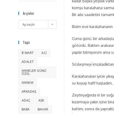
kadar başka yeşillik var
komşu karalahana sarması
Arşivler
Bir aile saadetini tama
Ay seçin
Bizim eve karalahananın g
Cuma günü, bir arkadaşla
Tags
götürdü. Baktım arabasın
yapılır bilmiyorum ama 
8 MART
ACI
ADALET
Sözleşmeyi imzaladıktan
ANNELER GÜNÜ
ÖZEL
Karalahanaları iyicie yık
ANNEM
su koyup hafif haşladım. 
ARKADAŞ
Zeytinyağında iri bir soğ
AĞAÇ
AŞK
kızarmaya yakın içine bi
kattım, sonra da yaprakla
BABA
BAHAR