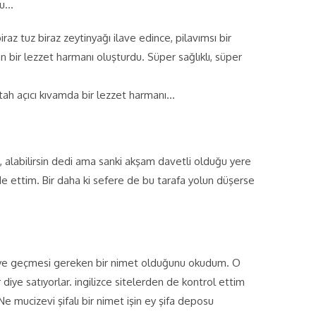
ldu…
z tuz biraz zeytinyağı ilave edince, pilavımsı bir
n bir lezzet harmanı oluşturdu. Süper sağlıklı, süper
ştah açıcı kıvamda bir lezzet harmanı…
 alabilirsin dedi ama sanki akşam davetli olduğu yere
e ettim. Bir daha ki sefere de bu tarafa yolun düşerse
şeye geçmesi gereken bir nimet olduğunu okudum. O
iye satıyorlar. ingilizce sitelerden de kontrol ettim
e mucizevi şifalı bir nimet işin ey şifa deposu