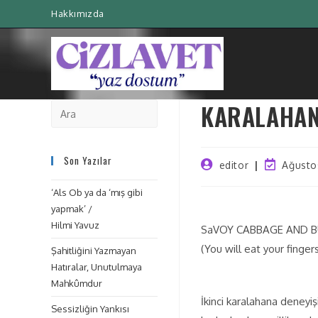
Hakkımızda
KARALAHAN
Son Yazılar
editor
Ağusto
‘Als Ob ya da ‘mış gibi
yapmak’ /
Hilmi Yavuz
SaVOY CABBAGE AND 
(You will eat your fingers
Şahitliğini Yazmayan
Hatıralar, Unutulmaya
Mahkûmdur
İkinci karalahana deneyiş
Sessizliğin Yankısı