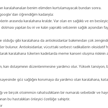
n karalahanaları benim elimden kurtulamayacak bundan sonra.
 google’dan öğrendiğim kadarıyla:
klerin arasında karalahana kraldır. Var olan en sağlıklı ve en besleyici
, dolması yapılan bu iri ve kalın yapraklı sebzenin sağlık açısından f
e olduğu gibi karalahana da antioksidanlar bakımından çok zengindir.
ler bulunur. Antioksidanlar, vücuttaki serbest radikallerin oksidati
olarak karalahana tüketen kadınlarda meme kanseri oluşma riskinin az
kan dolaşımının düzenlenmesine yardımcı olur. Yüksek tansiyon, baş a
 sayesinde göz sağlığını korumaya da yardımcı olan karalahana, kat
alığı ve birçok otoimmün rahatsızlıkların bir numaralı sebebidir ve ha
an bu hastalıkları önleyici özelliğe sahiptir.
ır