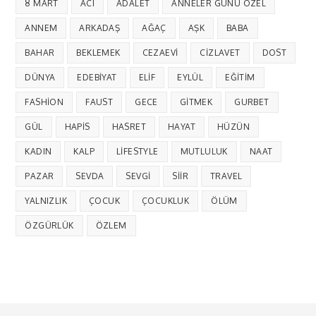
8 MART
ACI
ADALET
ANNELER GÜNÜ ÖZEL
ANNEM
ARKADAŞ
AĞAÇ
AŞK
BABA
BAHAR
BEKLEMEK
CEZAEVI
CIZLAVET
DOST
DÜNYA
EDEBIYAT
ELIF
EYLÜL
EĞITIM
FASHION
FAUST
GECE
GITMEK
GURBET
GÜL
HAPIS
HASRET
HAYAT
HÜZÜN
KADIN
KALP
LIFESTYLE
MUTLULUK
NAAT
PAZAR
SEVDA
SEVGI
SIIR
TRAVEL
YALNIZLIK
ÇOCUK
ÇOCUKLUK
ÖLÜM
ÖZGÜRLÜK
ÖZLEM