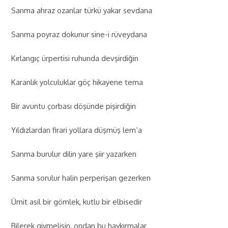
Sanma ahraz ozanlar türkü yakar sevdana
Sanma poyraz dokunur sine-i rüveydana
Kırlangıç ürpertisi ruhunda devşirdiğin
Karanlık yolculuklar göç hikayene tema
Bir avuntu çorbası döşünde pişirdiğin
Yıldızlardan firari yollara düşmüş lem’a
Sanma burulur dilin yare şiir yazarken
Sanma sorulur halin perperişan gezerken
Ümit asil bir gömlek, kutlu bir elbisedir
Bilerek giymelisin, ondan bu haykırmalar