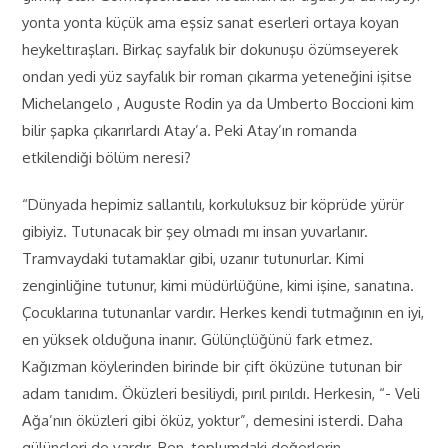
yonta yonta küçük ama eşsiz sanat eserleri ortaya koyan
heykeltıraşları. Birkaç sayfalık bir dokunuşu özümseyerek
ondan yedi yüz sayfalık bir roman çıkarma yeteneğini işitse
Michelangelo , Auguste Rodin ya da Umberto Boccioni kim
bilir şapka çıkarırlardı Atay’a. Peki Atay’ın romanda
etkilendiği bölüm neresi?
“Dünyada hepimiz sallantılı, korkuluksuz bir köprüde yürür
gibiyiz. Tutunacak bir şey olmadı mı insan yuvarlanır.
Tramvaydaki tutamaklar gibi, uzanır tutunurlar. Kimi
zenginliğine tutunur, kimi müdürlüğüne, kimi işine, sanatına.
Çocuklarına tutunanlar vardır. Herkes kendi tutmağının en iyi,
en yüksek olduğuna inanır. Gülünçlüğünü fark etmez.
Kağızman köylerinden birinde bir çift öküzüne tutunan bir
adam tanıdım. Öküzleri besiliydi, pırıl pırıldı. Herkesin, “- Veli
Ağa’nın öküzleri gibi öküz, yoktur”, demesini isterdi. Daha
gülünçleri de vardır. Ben, toplumdaki değerlerin