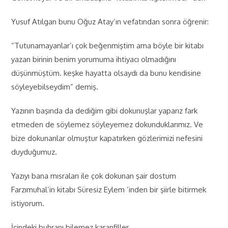
Yusuf Atılgan bunu Oğuz Atay’ın vefatından sonra öğrenir:
“Tutunamayanlar’ı çok beğenmiştim ama böyle bir kitabı
yazan birinin benim yorumuma ihtiyacı olmadığını
düşünmüştüm. keşke hayatta olsaydı da bunu kendisine
söyleyebilseydim” demiş.
Yazının başında da dediğim gibi dokunuşlar yaparız fark
etmeden de söylemez söyleyemez dokunduklarımız. Ve
bize dokunanlar olmuştur kapatırken gözlerimizi nefesini
duyduğumuz.
Yazıyı bana mısraları ile çok dokunan şair dostum
Farzımuhal’in kitabı Süresiz Eylem ’inden bir şiirle bitirmek
istiyorum.
İçindeki buhranı bilemez karanfiller