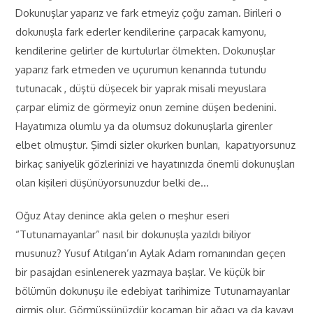
Dokunuşlar yaparız ve fark etmeyiz çoğu zaman. Birileri o
dokunuşla fark ederler kendilerine çarpacak kamyonu,
kendilerine gelirler de kurtulurlar ölmekten. Dokunuşlar
yaparız fark etmeden ve uçurumun kenarında tutundu
tutunacak , düştü düşecek bir yaprak misali meyuslara
çarpar elimiz de görmeyiz onun zemine düşen bedenini.
Hayatımıza olumlu ya da olumsuz dokunuşlarla girenler
elbet olmuştur. Şimdi sizler okurken bunları, kapatıyorsunuz
birkaç saniyelik gözlerinizi ve hayatınızda önemli dokunuşları
olan kişileri düşünüyorsunuzdur belki de…
Oğuz Atay denince akla gelen o meşhur eseri
“Tutunamayanlar” nasıl bir dokunuşla yazıldı biliyor
musunuz? Yusuf Atılgan’ın Aylak Adam romanından geçen
bir pasajdan esinlenerek yazmaya başlar. Ve küçük bir
bölümün dokunuşu ile edebiyat tarihimize Tutunamayanlar
girmiş olur. Görmüşsünüzdür kocaman bir ağacı ya da kayayı