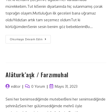
mürekkebim.Tut kiSenin diyarlarında hiç sulanmamış çorak
toprağın olayım.Mutluluğun ilk geceleri bana uğramaz
olduYıldızları artık tam seçemez oldumTut ki
körlüğümdenSenin sesin benim göz bebeklerimBu…
Okumaya Devam Edin
Alâturk’aşk / Farzımuhal
editor
0 Yorum
Mayıs 31, 2023
Seni her benimsediğimde muteberBeni her senimsediğinde
şehrinâzSeni her gülümsediğimde mehrû öyle