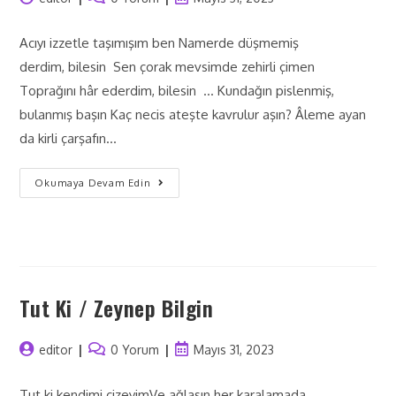
Acıyı izzetle taşımışım ben Namerde düşmemiş
derdim, bilesin Sen çorak mevsimde zehirli çimen
Toprağını hâr ederdim, bilesin ... Kundağın pislenmiş,
bulanmış başın Kaç necis ateşte kavrulur aşın? Âleme ayan
da kirli çarşafın…
Okumaya Devam Edin
Tut Ki / Zeynep Bilgin
editor
0 Yorum
Mayıs 31, 2023
Tut ki kendimi çizeyimVe ağlasın her karalamada