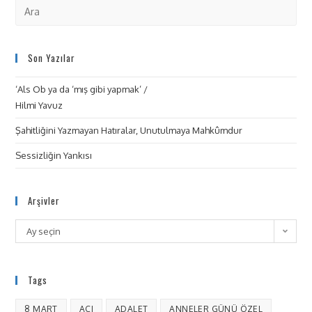
Son Yazılar
‘Als Ob ya da ‘mış gibi yapmak’ /
Hilmi Yavuz
Şahitliğini Yazmayan Hatıralar, Unutulmaya Mahkûmdur
Sessizliğin Yankısı
Arşivler
Ay seçin
Tags
8 MART
ACI
ADALET
ANNELER GÜNÜ ÖZEL