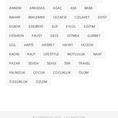
ANNEM
ARKADAŞ
AĞAÇ
AŞK
BABA
BAHAR
BEKLEMEK
CEZAEVI
CIZLAVET
DOST
DÜNYA
EDEBIYAT
ELIF
EYLÜL
EĞITIM
FASHION
FAUST
GECE
GITMEK
GURBET
GÜL
HAPIS
HASRET
HAYAT
HÜZÜN
KADIN
KALP
LIFESTYLE
MUTLULUK
NAAT
PAZAR
SEVDA
SEVGI
SIIR
TRAVEL
YALNIZLIK
ÇOCUK
ÇOCUKLUK
ÖLÜM
ÖZGÜRLÜK
ÖZLEM
© COPYRIGHT 2026 · CIZLAVET.COM