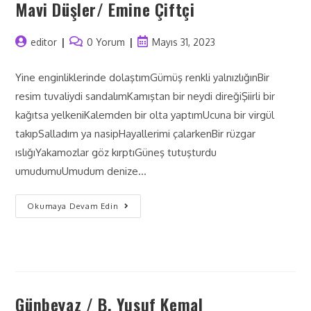
Mavi Düşler/ Emine Çiftçi
editor
0 Yorum
Mayıs 31, 2023
Yine enginliklerinde dolaştımGümüş renkli yalnızlığınBir
resim tuvaliydi sandalımKamıştan bir neydi direğiŞiirli bir
kağıtsa yelkeniKalemden bir olta yaptımUcuna bir virgül
takıpSalladım ya nasipHayallerimi çalarkenBir rüzgar
ıslığıYakamozlar göz kırptıGüneş tutuşturdu
umudumuUmudum denize…
Okumaya Devam Edin
Günbeyaz / B. Yusuf Kemal