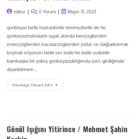
editor
0 Yorum
Mayıs 31, 2023
günbeyaz belki haziranbelki temmuzbelki de hiç
günbeyaznoktaların işgali altında bençizgilerden
evlerçizgilerden bacalarçizgilerden yollar ve dağlarkurmak
koşmak istiyorum belki ses belki his belki susbelki
bambaşka bir yokuş günbeyazçıktığımda içeri, girdiğimde
dışarıbilmem…
Okumaya Devam Edin
Gönül Işığını Yitirince / Mehmet Şahin
Keskin