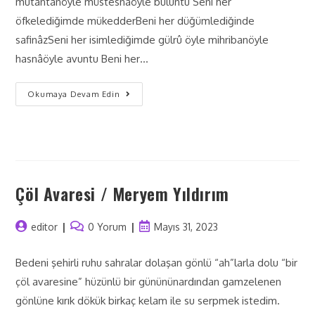
mutantanöyle müstesnaöyle buluntu Seni her
öfkelediğimde mükedderBeni her düğümlediğinde
safinâzSeni her isimlediğimde gülrû öyle mihribanöyle
hasnâöyle avuntu Beni her…
Okumaya Devam Edin
Çöl Avaresi / Meryem Yıldırım
editor
0 Yorum
Mayıs 31, 2023
Bedeni şehirli ruhu sahralar dolaşan gönlü “ah”larla dolu “bir
çöl avaresine” hüzünlü bir günününardından gamzelenen
gönlüne kırık dökük birkaç kelam ile su serpmek istedim.