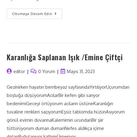
Okumaya Devam Edin
Karanlığa Saplanan Işık /Emine Çiftçi
editor
0 Yorum
Mayıs 31, 2023
Gezinirken hayatın bembeyaz sayfasındaYırtılıyorUçurumdan
boşluğa düşüyorumAcılarBir kefen gibi sarıyor
bedenimiGeceyi örtüyorum acıların üstüneKaranlığın
tuvaline renkleri saçıyorumEşsiz tablomda hüzünAsıyorum
gönül evimin duvarınaKalemimin ucundanBir şiir
tüttürüyorum duman dumanNefes aldıkça içime
dolanBuğulanıyor kalbimÜrperiyor…