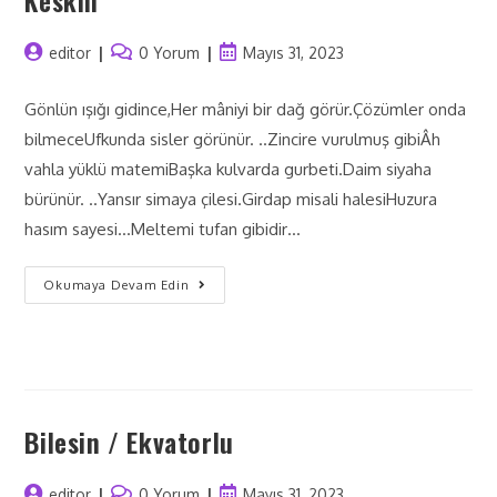
editor
0 Yorum
Mayıs 31, 2023
Gönlün ışığı gidince,Her mâniyi bir dağ görür.Çözümler onda
bilmeceUfkunda sisler görünür. ..Zincire vurulmuş gibiÂh
vahla yüklü matemiBaşka kulvarda gurbeti.Daim siyaha
bürünür. ..Yansır simaya çilesi.Girdap misali halesiHuzura
hasım sayesi…Meltemi tufan gibidir…
Okumaya Devam Edin
Bilesin / Ekvatorlu
editor
0 Yorum
Mayıs 31, 2023