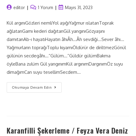
editor
1 Yorum
Mayıs 31, 2023
Kül argınıGözleri nemliYol aşığıYağmur ıslatanToprak
ağlatanGamı kederi dağıtanGül yangınıGözyaşını
damıtanAb-ı hayatıHayatın âhıÂh…Âh sevdiği…Sever âhı…
Yağmurların toprağıToplu kıyamıÖldürür de diriltmezGönül
gülünün secdegâhı…“Gülüm…”Güldür gülümBakma
öyleBana zulüm Gül yangınımKül argınımDargınımÖz suyu
dimağımCan suyu tesellimSecdem…
Okumaya Devam Edin
Karanfilli Şekerleme / Feyza Vera Deniz