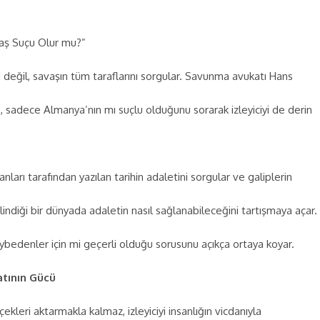
aş Suçu Olur mu?”
i değil, savaşın tüm taraflarını sorgular. Savunma avukatı Hans
), sadece Almanya’nın mı suçlu olduğunu sorarak izleyiciyi de derin
nları tarafından yazılan tarihin adaletini sorgular ve galiplerin
indiği bir dünyada adaletin nasıl sağlanabileceğini tartışmaya açar.
aybedenler için mi geçerli olduğu sorusunu açıkça ortaya koyar.
atının Gücü
ekleri aktarmakla kalmaz, izleyiciyi insanlığın vicdanıyla