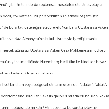
ind” gibi filmlerinde de toplumsal meseleleri ele almış, olayları
n değil, çok katmanlı bir perspektiften anlatmayı başarmıştır.
 de bu anlatı geleneğini sürdürerek, Nürnberg Uluslararası Askeri
en ve Nazi Almanyası’nın hukuk sistemiyle işlediği insanlık
yı mercek altına alır.Uluslararası Askeri Ceza Mahkemesinin öyküsü
au’un yönetmenliğinde Nuremberg isimli film ile ikinci kez beyaz
ak aslı kadar etkileyici görülmedi.
arihsel bir dram veya belgesel olmanın ötesinde, “adalet”, “ahlak”,
ı derinlemesine sorgular. Savaşın galipleri mi adaleti belirler? Yoksa
 tarihin gölgesinde mi kalır? Film boyunca bu sorular izleyiciyi