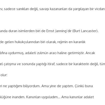
v, sadece sanıkları değil, savaşı kazananları da yargılayan bir vicdan
nda duran isimlerden biri de Ernst Janning’dir (Burt Lancaster).
nde gelen hukukçularından biri olarak, rejimin en karanlık
kılıfına uydurmuş, adaleti zulmün aracı haline getirmiştir. Ancak
el çatışma ve sonunda yaptığı itiraf, sadece bir karakterin değil, tü
 olur:
ri ne yaptığımı biliyordum. Ama yine de yaptım. Çünkü buna
ünlüğüne inandım. Kanunları uyguladım… Ama kanunlar adalet