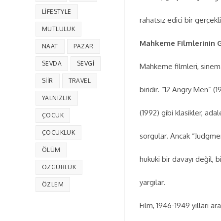
LIFESTYLE
rahatsız edici bir gerçekli
MUTLULUK
Mahkeme Filmlerinin G
NAAT
PAZAR
SEVDA
SEVGI
Mahkeme filmleri, sinema
SIIR
TRAVEL
biridir. “12 Angry Men” 
YALNIZLIK
(1992) gibi klasikler, ad
ÇOCUK
ÇOCUKLUK
sorgular. Ancak “Judgme
ÖLÜM
hukuki bir davayı değil, b
ÖZGÜRLÜK
yargılar.
ÖZLEM
Film, 1946-1949 yılları a