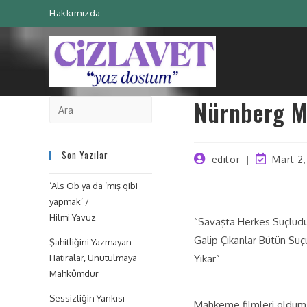
Hakkımızda
Nürnberg M
Son Yazılar
editor
Mart 2
‘Als Ob ya da ‘mış gibi
yapmak’ /
Hilmi Yavuz
“Savaşta Herkes Suçlud
Galip Çıkanlar Bütün Su
Şahitliğini Yazmayan
Hatıralar, Unutulmaya
Yıkar”
Mahkûmdur
Sessizliğin Yankısı
Mahkeme filmleri oldum 