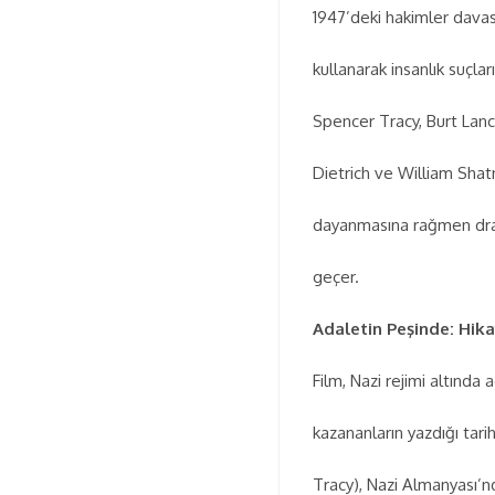
1947’deki hakimler davas
kullanarak insanlık suçlar
Spencer Tracy, Burt Lanc
Dietrich ve William Shatn
dayanmasına rağmen dram
geçer.
Adaletin Peşinde: Hika
Film, Nazi rejimi altında 
kazananların yazdığı tar
Tracy), Nazi Almanyası’nd