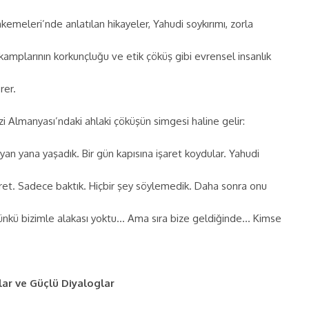
kemeleri’nde anlatılan hikayeler, Yahudi soykırımı, zorla
 kamplarının korkunçluğu ve etik çöküş gibi evrensel insanlık
rer.
Nazi Almanyası’ndaki ahlaki çöküşün simgesi haline gelir:
n yana yaşadık. Bir gün kapısına işaret koydular. Yahudi
aret. Sadece baktık. Hiçbir şey söylemedik. Daha sonra onu
Çünkü bizimle alakası yoktu… Ama sıra bize geldiğinde… Kimse
ar ve Güçlü Diyaloglar