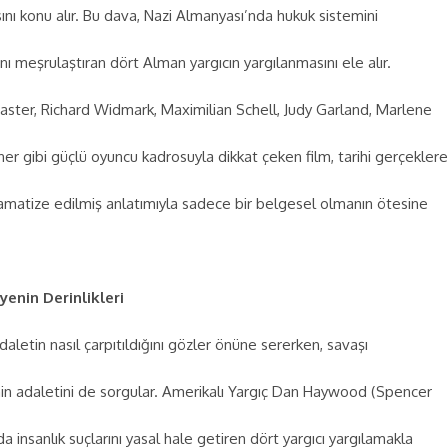
ını konu alır. Bu dava, Nazi Almanyası’nda hukuk sistemini
ını meşrulaştıran dört Alman yargıcın yargılanmasını ele alır.
aster, Richard Widmark, Maximilian Schell, Judy Garland, Marlene
er gibi güçlü oyuncu kadrosuyla dikkat çeken film, tarihi gerçeklere
atize edilmiş anlatımıyla sadece bir belgesel olmanın ötesine
yenin Derinlikleri
adaletin nasıl çarpıtıldığını gözler önüne sererken, savaşı
ihin adaletini de sorgular. Amerikalı Yargıç Dan Haywood (Spencer
a insanlık suçlarını yasal hale getiren dört yargıcı yargılamakla