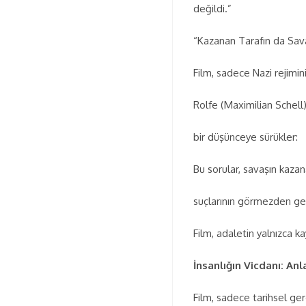
değildi.”
“Kazanan Tarafın da Sav
Film, sadece Nazi rejimin
Rolfe (Maximilian Schell
bir düşünceye sürükler:
Bu sorular, savaşın kazana
suçlarının görmezden gel
Film, adaletin yalnızca k
İnsanlığın Vicdanı: Anl
Film, sadece tarihsel gerç