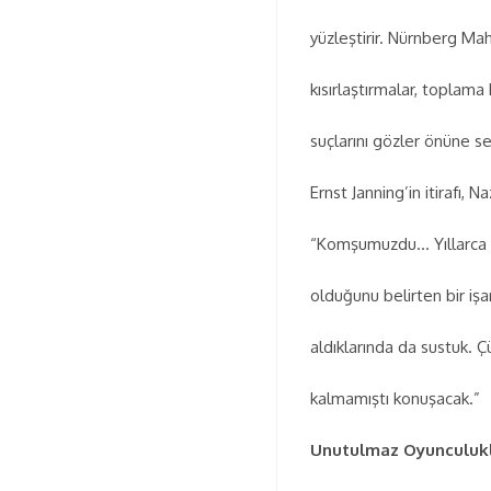
yüzleştirir. Nürnberg Mah
kısırlaştırmalar, toplama
suçlarını gözler önüne se
Ernst Janning’in itirafı, 
“Komşumuzdu… Yıllarca ya
olduğunu belirten bir iş
aldıklarında da sustuk. 
kalmamıştı konuşacak.”
Unutulmaz Oyunculukl