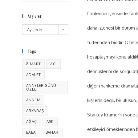
filmlerinin içerisinde t
Arşivler
daha izlenesi bir durum 
Ay seçin
türlerinden biridir. Özell
Tags
hesaplaşmayı konu aldıkla
8 MART
ACI
derinliklerini de sorgula
ADALET
diğer mahkeme dramaların
ANNELER GÜNÜ
ÖZEL
kişilerin değil, bir ulusun
ANNEM
ARKADAŞ
Stanley Kramer’ın yönett
AĞAÇ
AŞK
etkileyici örneklerinden
BABA
BAHAR