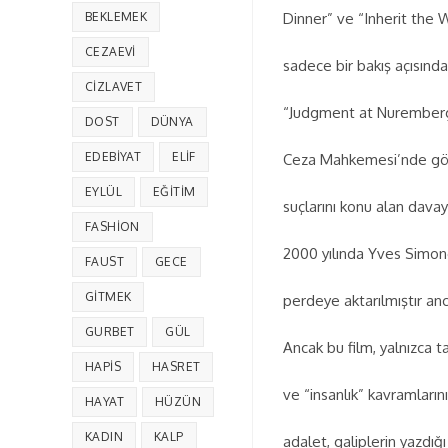
BEKLEMEK
Dinner” ve “Inherit the W
CEZAEVI
sadece bir bakış açısında
CIZLAVET
“Judgment at Nuremberg”
DOST
DÜNYA
EDEBIYAT
ELIF
Ceza Mahkemesi’nde görül
EYLÜL
EĞITIM
suçlarını konu alan dava
FASHION
2000 yılında Yves Simone
FAUST
GECE
GITMEK
perdeye aktarılmıştır anc
GURBET
GÜL
Ancak bu film, yalnızca t
HAPIS
HASRET
ve “insanlık” kavramların
HAYAT
HÜZÜN
KADIN
KALP
adalet, galiplerin yazdığı