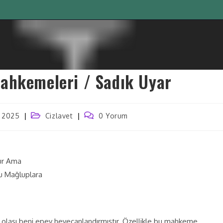
ahkemeleri / Sadık Uyar
, 2025
Cizlavet
0 Yorum
ur Ama
çu Mağluplara
olası beni epey heyecanlandırmıştır. Özellikle bu mahkeme