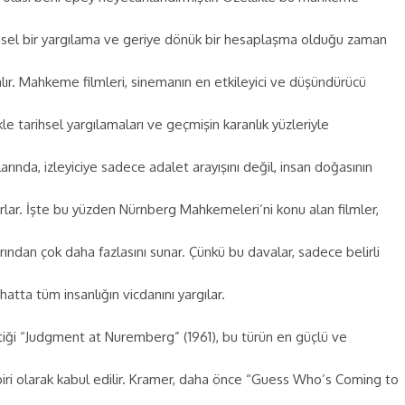
arihsel bir yargılama ve geriye dönük bir hesaplaşma olduğu zaman
alır. Mahkeme filmleri, sinemanın en etkileyici ve düşündürücü
ikle tarihsel yargılamaları ve geçmişin karanlık yüzleriyle
rında, izleyiciye sadece adalet arayışını değil, insan doğasının
tırlar. İşte bu yüzden Nürnberg Mahkemeleri’ni konu alan filmler,
dan çok daha fazlasını sunar. Çünkü bu davalar, sadece belirli
, hatta tüm insanlığın vicdanını yargılar.
iği “Judgment at Nuremberg” (1961), bu türün en güçlü ve
 biri olarak kabul edilir. Kramer, daha önce “Guess Who’s Coming to