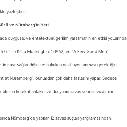
kle yüzleştirir.
ücü ve Nürnberg’in Yeri
da duygusal ve entelektüel gerilim yaratmanın en etkili yollarında
(1957), “To Kill a Mockingbird” (1962) ve “A Few Good Men”
aletin nasıl sağlandığını ve hukukun nasıl uygulanması gerektiğini
nt at Nuremberg”, bunlardan çok daha fazlasını yapar: Sadece
ir ulusun kolektif ahlakını ve dünyanın savaş sonrası vicdanını
rasında Nürnberg’de yapılan 12 savaş suçları yargılamasından,