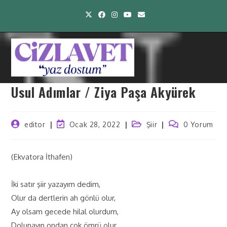
Usul Adımlar / Ziya Paşa Akyürek
editor
Ocak 28, 2022
Şiir
0 Yorum
(Ekvatora İthafen)
İki satır şiir yazayım dedim,
Olur da dertlerin ah gönlü olur,
Ay olsam gecede hilal olurdum,
Dolunayın ondan çok ömrü olur..