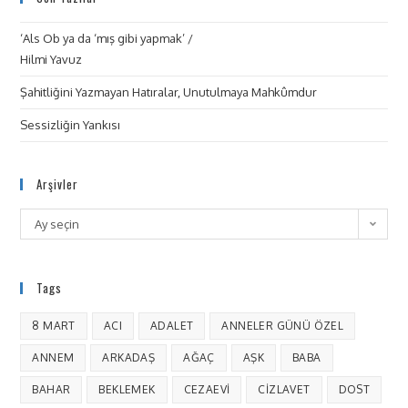
‘Als Ob ya da ‘mış gibi yapmak’ /
Hilmi Yavuz
Şahitliğini Yazmayan Hatıralar, Unutulmaya Mahkûmdur
Sessizliğin Yankısı
Arşivler
Ay seçin
Tags
8 MART
ACI
ADALET
ANNELER GÜNÜ ÖZEL
ANNEM
ARKADAŞ
AĞAÇ
AŞK
BABA
BAHAR
BEKLEMEK
CEZAEVI
CIZLAVET
DOST