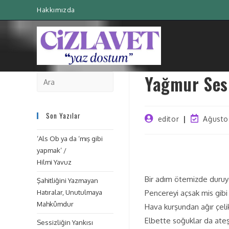
Hakkımızda
Yağmur Ses
Son Yazılar
editor
Ağusto
‘Als Ob ya da ‘mış gibi
yapmak’ /
Hilmi Yavuz
Bir adım ötemizde duruy
Şahitliğini Yazmayan
Hatıralar, Unutulmaya
Pencereyi açsak mis gibi
Mahkûmdur
Hava kurşundan ağır çel
Elbette soğuklar da ateş
Sessizliğin Yankısı