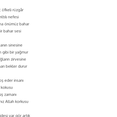
 öfkeli rüzgâr
ltılı nefesi
aha önümüz bahar
bir bahar sesi
sanın sinesine
m gibi bir yağmur
ların zirvesine
arı bekler durur
oş eder insanı
in kokusu
kış zamanı
nız Allah korkusu
desi var gör artık