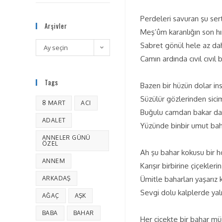
Perdeleri savuran şu sert
Arşivler
Meş’ûm karanlığın son hırı
Sabret gönül hele az d
Ay seçin
Camın ardında cıvıl cıvıl 
Tags
Bazen bir hüzün dolar in
Süzülür gözlerinden sici
8 MART
ACI
Buğulu camdan bakar dağ
ADALET
Yüzünde binbir umut bah
ANNELER GÜNÜ
ÖZEL
Ah şu bahar kokusu bir h
ANNEM
Karışır birbirine çiçekler
ARKADAŞ
Ümitle baharları yaşarız 
Sevgi dolu kalplerde yal
AĞAÇ
AŞK
BABA
BAHAR
Her çiçekte bir bahar müj