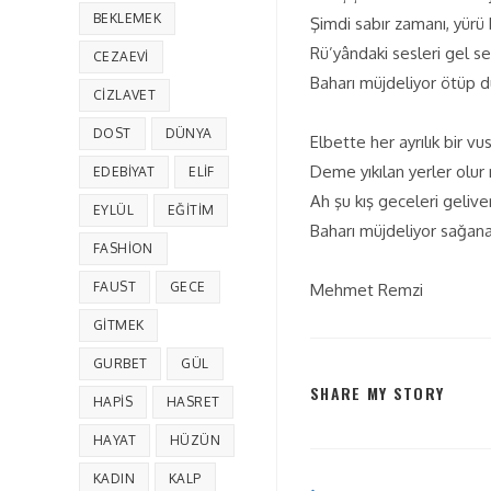
BEKLEMEK
Şimdi sabır zamanı, yürü 
Rü’yândaki sesleri gel se
CEZAEVI
Baharı müjdeliyor ötüp d
CIZLAVET
DOST
DÜNYA
Elbette her ayrılık bir vu
Deme yıkılan yerler olu
EDEBIYAT
ELIF
Ah şu kış geceleri geliver
EYLÜL
EĞITIM
Baharı müjdeliyor sağan
FASHION
FAUST
GECE
Mehmet Remzi
GITMEK
GURBET
GÜL
SHARE MY STORY
HAPIS
HASRET
HAYAT
HÜZÜN
KADIN
KALP