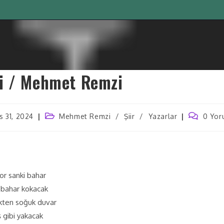
i / Mehmet Remzi
s 31, 2024
Mehmet Remzi
/
Şiir
/
Yazarlar
0 Yor
or sanki bahar
 bahar kokacak
ikten soğuk duvar
 gibi yakacak