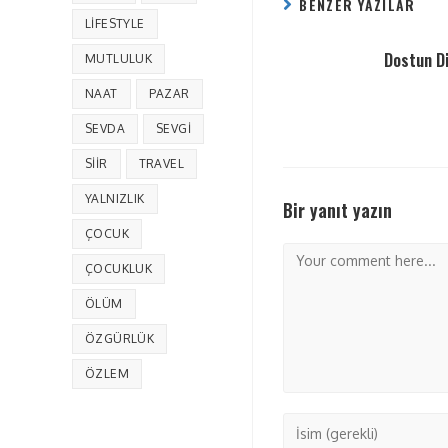
BENZER YAZILAR
LIFESTYLE
Dostun D
MUTLULUK
NAAT
PAZAR
SEVDA
SEVGI
SIIR
TRAVEL
YALNIZLIK
Bir yanıt yazın
ÇOCUK
ÇOCUKLUK
ÖLÜM
ÖZGÜRLÜK
ÖZLEM