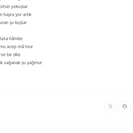
bitsin yokuşlar
n hayra yor artık
uran şu kuşlar
slata hâmile
r mu acep mâ’mur
se bir dile
ak sağanak şu yağmur.