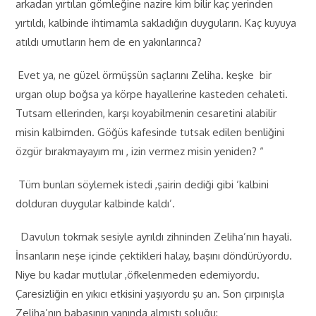
arkadan yırtılan gömleğine nazire kim bilir kaç yerinden
yırtıldı, kalbinde ihtimamla sakladığın duyguların. Kaç kuyuya
atıldı umutların hem de en yakınlarınca?
Evet ya, ne güzel örmüşsün saçlarını Zeliha. keşke bir
urgan olup boğsa ya körpe hayallerine kasteden cehaleti.
Tutsam ellerinden, karşı koyabilmenin cesaretini alabilir
misin kalbimden. Göğüs kafesinde tutsak edilen benliğini
özgür bırakmayayım mı , izin vermez misin yeniden? “
Tüm bunları söylemek istedi ,şairin dediği gibi ‘kalbini
dolduran duygular kalbinde kaldı’.
Davulun tokmak sesiyle ayrıldı zihninden Zeliha’nın hayali.
İnsanların neşe içinde çektikleri halay, başını döndürüyordu.
Niye bu kadar mutlular ,öfkelenmeden edemiyordu.
Çaresizliğin en yıkıcı etkisini yaşıyordu şu an. Son çırpınışla
Zeliha’nın babasının yanında almıştı soluğu: