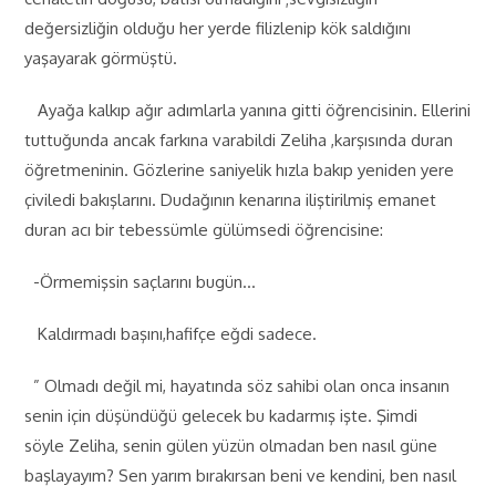
değersizliğin olduğu her yerde filizlenip kök saldığını
yaşayarak görmüştü.
Ayağa kalkıp ağır adımlarla yanına gitti öğrencisinin. Ellerini
tuttuğunda ancak farkına varabildi Zeliha ,karşısında duran
öğretmeninin. Gözlerine saniyelik hızla bakıp yeniden yere
çiviledi bakışlarını. Dudağının kenarına iliştirilmiş emanet
duran acı bir tebessümle gülümsedi öğrencisine:
-Örmemişsin saçlarını bugün…
Kaldırmadı başını,hafifçe eğdi sadece.
” Olmadı değil mi, hayatında söz sahibi olan onca insanın
senin için düşündüğü gelecek bu kadarmış işte. Şimdi
söyle Zeliha, senin gülen yüzün olmadan ben nasıl güne
başlayayım? Sen yarım bırakırsan beni ve kendini, ben nasıl