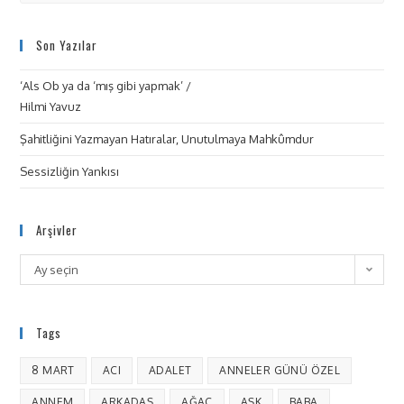
Son Yazılar
‘Als Ob ya da ‘mış gibi yapmak’ /
Hilmi Yavuz
Şahitliğini Yazmayan Hatıralar, Unutulmaya Mahkûmdur
Sessizliğin Yankısı
Arşivler
Ay seçin
Tags
8 MART
ACI
ADALET
ANNELER GÜNÜ ÖZEL
ANNEM
ARKADAŞ
AĞAÇ
AŞK
BABA