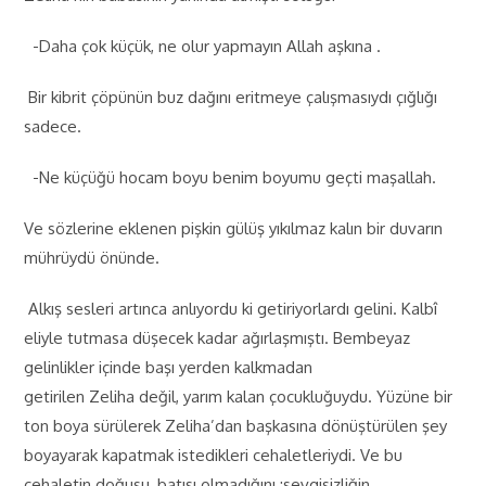
-Daha çok küçük, ne olur yapmayın Allah aşkına .
Bir kibrit çöpünün buz dağını eritmeye çalışmasıydı çığlığı
sadece.
-Ne küçüğü hocam boyu benim boyumu geçti maşallah.
Ve sözlerine eklenen pişkin gülüş yıkılmaz kalın bir duvarın
mührüydü önünde.
Alkış sesleri artınca anlıyordu ki getiriyorlardı gelini. Kalbî
eliyle tutmasa düşecek kadar ağırlaşmıştı. Bembeyaz
gelinlikler içinde başı yerden kalkmadan
getirilen Zeliha değil, yarım kalan çocukluğuydu. Yüzüne bir
ton boya sürülerek Zeliha’dan başkasına dönüştürülen şey
boyayarak kapatmak istedikleri cehaletleriydi. Ve bu
cehaletin doğusu, batısı olmadığını ;sevgisizliğin