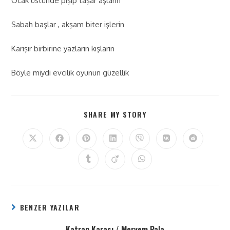
Ocak üstünde pişip taşar aşların
Sabah başlar , akşam biter işlerin
Karışır birbirine yazların kışların
Böyle miydi evcilik oyunun güzellik
SHARE MY STORY
BENZER YAZILAR
Katran Karası / Meryem Pala