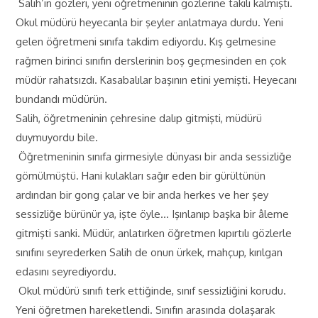
Salih’in gözleri, yeni öğretmeninin gözlerine takılı kalmıştı.
Okul müdürü heyecanla bir şeyler anlatmaya durdu. Yeni
gelen öğretmeni sınıfa takdim ediyordu. Kış gelmesine
rağmen birinci sınıfın derslerinin boş geçmesinden en çok
müdür rahatsızdı. Kasabalılar başının etini yemişti. Heyecanı
bundandı müdürün.
Salih, öğretmeninin çehresine dalıp gitmişti, müdürü
duymuyordu bile.
Öğretmeninin sınıfa girmesiyle dünyası bir anda sessizliğe
gömülmüştü. Hani kulakları sağır eden bir gürültünün
ardından bir gong çalar ve bir anda herkes ve her şey
sessizliğe bürünür ya, işte öyle… Işınlanıp başka bir âleme
gitmişti sanki. Müdür, anlatırken öğretmen kıpırtılı gözlerle
sınıfını seyrederken Salih de onun ürkek, mahçup, kırılgan
edasını seyrediyordu.
Okul müdürü sınıfı terk ettiğinde, sınıf sessizliğini korudu.
Yeni öğretmen hareketlendi. Sınıfın arasında dolaşarak