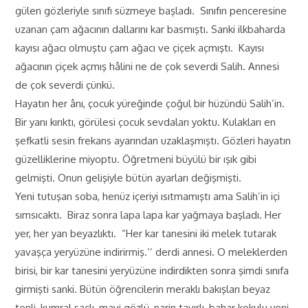
gülen gözleriyle sınıfı süzmeye başladı. Sınıfın penceresine
uzanan çam ağacının dallarını kar basmıştı. Sanki ilkbaharda
kayısı ağacı olmuştu çam ağacı ve çiçek açmıştı. Kayısı
ağacının çiçek açmış hâlini ne de çok severdi Salih. Annesi
de çok severdi çünkü.
Hayatın her ânı, çocuk yüreğinde çoğul bir hüzündü Salih’in.
Bir yanı kırıktı, görülesi çocuk sevdaları yoktu. Kulakları en
şefkatli sesin frekans ayarından uzaklaşmıştı. Gözleri hayatın
güzelliklerine miyoptu. Öğretmeni büyülü bir ışık gibi
gelmişti. Onun gelişiyle bütün ayarları değişmişti.
Yeni tutuşan soba, henüz içeriyi ısıtmamıştı ama Salih’in içi
sımsıcaktı. Biraz sonra lapa lapa kar yağmaya başladı. Her
yer, her yan beyazlıktı. “Her kar tanesini iki melek tutarak
yavaşça yeryüzüne indirirmiş.’’ derdi annesi. O meleklerden
birisi, bir kar tanesini yeryüzüne indirdikten sonra şimdi sınıfa
girmişti sanki. Bütün öğrencilerin meraklı bakışları beyaz
tenli, kumral saçlı, mavi gözlü, narin tavırlı, bahar kokulu yeni