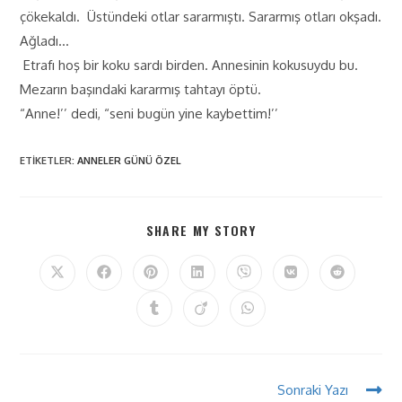
çökekaldı. Üstündeki otlar sararmıştı. Sararmış otları okşadı.
Ağladı…
Etrafı hoş bir koku sardı birden. Annesinin kokusuydu bu.
Mezarın başındaki kararmış tahtayı öptü.
“Anne!’’ dedi, “seni bugün yine kaybettim!’’
ETIKETLER
:
ANNELER GÜNÜ ÖZEL
SHARE MY STORY
Sonraki Yazı