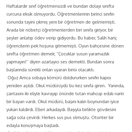
Haftalardır sınıf öğretmensizdi ve bundan dolayı sınıfta
curcuna eksik olmuyordu. Öğretmenlerinin birinci sınıfın
sonunda tayini çıkmış yeni bir öğretmen de gelmemişti.
Arada bir nöbetçi öğretmenlerden biri sınıfa giriyor, bir
şeyler anlatıp ödev verip gidiyordu. Bu haber, Salih hariç
öğrencilerin pek hoşuna gitmemişti. Oyun bahçesine dönen
sınıfta öğretmen demek; “Çocuklar susun yaramazlık
yapmayın!’’ diyen azarlayıcı ses demekti. Bundan sonra
başlarında sürekli onları uyaran birisi olacaktı.
Oğuz Amca sobaya kömürü doldururken sınıfın kapısı
yeniden açıldı. Okul müdürüydü bu kez sınıfa giren. Yanında,
çantasını iki eliyle kavrayıp önünde tutan mahcup edalı narin
bir bayan vardı. Okul müdürü, başını kalın boynundan iyice
yukarı kaldırdı. Elleri arkadaydı. Başıyla birlikte gövdesini
sağa sola çevirdi. Herkes sus pus olmuştu. Otoriter bir
edayla konuşmaya başladı.