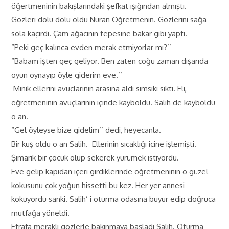
öğertmeninin bakışlarındaki şefkat ışığından almıştı.
Gözleri dolu dolu oldu Nuran Öğretmenin. Gözlerini sağa
sola kaçırdı. Çam ağacının tepesine bakar gibi yaptı.
“Peki geç kalınca evden merak etmiyorlar mı?’’
“Babam işten geç geliyor. Ben zaten çoğu zaman dışarıda
oyun oynayıp öyle giderim eve.’’
Minik ellerini avuçlarının arasına aldı sımsıkı sıktı. Eli,
öğretmeninin avuçlarının içinde kayboldu. Salih de kayboldu
o an.
“Gel öyleyse bize gidelim’’ dedi, heyecanla.
Bir kuş oldu o an Salih. Ellerinin sıcaklığı içine işlemişti.
Şımarık bir çocuk olup sekerek yürümek istiyordu.
Eve gelip kapıdan içeri girdiklerinde öğretmeninin o güzel
kokusunu çok yoğun hissetti bu kez. Her yer annesi
kokuyordu sanki. Salih’ i oturma odasına buyur edip doğruca
mutfağa yöneldi.
Etrafa meraklı gözlerle bakınmaya başladı Salih. Oturma