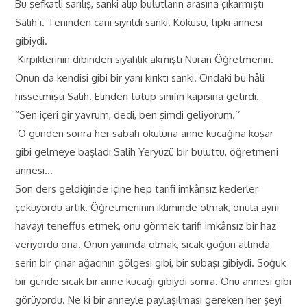
Bu şefkatli sarılış, sanki alıp bulutların arasına çıkarmıştı
Salih’i. Teninden canı sıyrıldı sanki. Kokusu, tıpkı annesi
gibiydi.
Kirpiklerinin dibinden siyahlık akmıştı Nuran Öğretmenin.
Onun da kendisi gibi bir yanı kırıktı sanki. Ondaki bu hâli
hissetmişti Salih. Elinden tutup sınıfın kapısına getirdi.
“Sen içeri gir yavrum, dedi, ben şimdi geliyorum.’’
O günden sonra her sabah okuluna anne kucağına koşar
gibi gelmeye başladı Salih Yeryüzü bir buluttu, öğretmeni
annesi…
Son ders geldiğinde içine hep tarifi imkânsız kederler
çöküyordu artık. Öğretmeninin ikliminde olmak, onula aynı
havayı teneffüs etmek, onu görmek tarifi imkânsız bir haz
veriyordu ona. Onun yanında olmak, sıcak göğün altında
serin bir çınar ağacının gölgesi gibi, bir subaşı gibiydi. Soğuk
bir günde sıcak bir anne kucağı gibiydi sonra. Onu annesi gibi
görüyordu. Ne ki bir anneyle paylaşılması gereken her şeyi