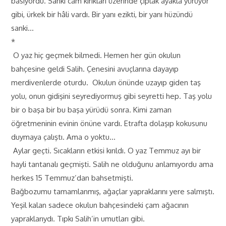
basıyordu. Sanki cam kırıkları üzerinde çıplak ayakla yürüyor
gibi, ürkek bir hâli vardı. Bir yanı ezikti, bir yanı hüzündü
sanki…
*
O yaz hiç geçmek bilmedi. Hemen her gün okulun
bahçesine geldi Salih. Çenesini avuçlarına dayayıp
merdivenlerde oturdu. Okulun önünde uzayıp giden taş
yolu, onun gidişini seyrediyormuş gibi seyretti hep. Taş yolu
bir o başa bir bu başa yürüdü sonra. Kimi zaman
öğretmeninin evinin önüne vardı. Etrafta dolaşıp kokusunu
duymaya çalıştı. Ama o yoktu…
Aylar geçti. Sıcakların etkisi kırıldı. O yaz Temmuz ayı bir
hayli tantanalı geçmişti. Salih ne olduğunu anlamıyordu ama
herkes 15 Temmuz’dan bahsetmişti.
Bağbozumu tamamlanmış, ağaçlar yapraklarını yere salmıştı.
Yeşil kalan sadece okulun bahçesindeki çam ağacının
yapraklarıydı. Tıpkı Salih’in umutları gibi.