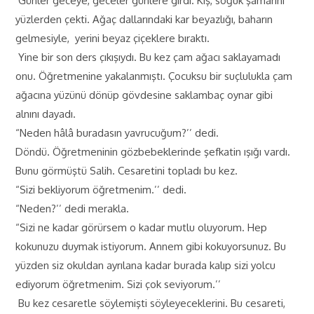
Günler geceye, geceler günlere girdi. Kış, soğuk şamarını
yüzlerden çekti. Ağaç dallarındaki kar beyazlığı, baharın
gelmesiyle, yerini beyaz çiçeklere bıraktı.
Yine bir son ders çıkışıydı. Bu kez çam ağacı saklayamadı
onu. Öğretmenine yakalanmıştı. Çocuksu bir suçlulukla çam
ağacına yüzünü dönüp gövdesine saklambaç oynar gibi
alnını dayadı.
“Neden hâlâ buradasın yavrucuğum?’’ dedi.
Döndü. Öğretmeninin gözbebeklerinde şefkatin ışığı vardı.
Bunu görmüştü Salih. Cesaretini topladı bu kez.
“Sizi bekliyorum öğretmenim.’’ dedi.
“Neden?’’ dedi merakla.
“Sizi ne kadar görürsem o kadar mutlu oluyorum. Hep
kokunuzu duymak istiyorum. Annem gibi kokuyorsunuz. Bu
yüzden siz okuldan ayrılana kadar burada kalıp sizi yolcu
ediyorum öğretmenim. Sizi çok seviyorum.’’
Bu kez cesaretle söylemişti söyleyeceklerini. Bu cesareti,