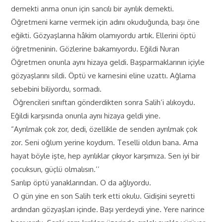
demekti anma onun için sancılı bir ayrılık demekti.
Öğretmeni karne vermek için adını okuduğunda, başı öne
eğikti. Gözyaşlarına hâkim olamıyordu artık. Ellerini öptü
öğretmeninin. Gözlerine bakamıyordu. Eğildi Nuran
Öğretmen onunla aynı hizaya geldi. Başparmaklarının içiyle
gözyaşlarını sildi. Öptü ve karnesini eline uzattı. Ağlama
sebebini biliyordu, sormadı.
Öğrencileri sınıftan gönderdikten sonra Salih’i alıkoydu.
Eğildi karşısında onunla aynı hizaya geldi yine.
“Ayrılmak çok zor, dedi, özellikle de senden ayrılmak çok
zor. Seni oğlum yerine koydum. Teselli oldun bana. Ama
hayat böyle işte, hep ayrılıklar çıkıyor karşımıza. Sen iyi bir
çocuksun, güçlü olmalısın.’’
Sarılıp öptü yanaklarından. O da ağlıyordu.
O gün yine en son Salih terk etti okulu. Gidişini seyretti
ardından gözyaşları içinde. Başı yerdeydi yine. Yere narince