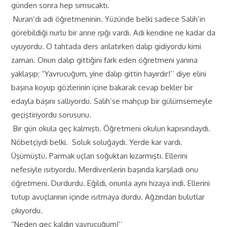
günden sonra hep sımsıcaktı.
Nuran’dı adı öğretmeninin. Yüzünde belki sadece Salih’in
görebildiği nurlu bir anne ışığı vardı. Adı kendine ne kadar da
uyuyordu. O tahtada ders anlatırken dalıp gidiyordu kimi
zaman. Onun dalıp gittiğini fark eden öğretmeni yanına
yaklaşıp; “Yavrucuğum, yine dalıp gittin hayırdır!’’ diye elini
başına koyup gözlerinin içine bakarak cevap bekler bir
edayla başını sallıyordu. Salih’se mahçup bir gülümsemeyle
geçiştiriyordu sorusunu.
Bir gün okula geç kalmıştı. Öğretmeni okulun kapısındaydı.
Nöbetçiydi belki. Soluk soluğaydı. Yerde kar vardı.
Üşümüştü. Parmak uçları soğuktan kızarmıştı. Ellerini
nefesiyle ısıtıyordu. Merdivenlerin başında karşıladı onu
öğretmeni. Durdurdu. Eğildi, onunla aynı hizaya indi. Ellerini
tutup avuçlarının içinde ısıtmaya durdu. Ağzından bulutlar
çıkıyordu.
“Neden geç kaldın yavrucuğum!’’