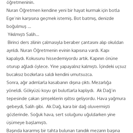
öğretmeninin.
Nuran Öğretmen kendine yeni bir hayat kurmak için botla
Ege’nin karşısına geçmek istemiş. Bot batmış, denizde
boğulmuş …
Yıkılmıştı Salih…
Birinci ders zilinin çalmasıyla beraber çantasını alıp okuldan
ayrıldı. Nuran Öğretmenin evinin kapısına vardı. Kapı
kapalıydı. Kokusunu hissedemiyordu artık. Kapının önüne
oturup ağladı öylece. Yine yapayalnız kalmıştı. İçindeki uçsuz
bucaksız bozkırlara saldı kendini umutsuzca.
Sonra, ağır adımlarla kasabanın dışına çıktı. Mezarlığa
yöneldi. Gökyüzü koyu gri bulutlarla kaplıydı. Ak Dağ’ın
tepesinde çakan şimşeklerin ışıltısı geliyordu. Hava yağmura
gebeydi, Salih gibi. Ak Dağ, kara bir dağ oluvermişti
gözlerinde. Soğuk hava, sert soluğunu uğuldarken yine
üşümeye başlamıştı.
Başında kararmış bir tahta bulunan tanıdık mezarın başına