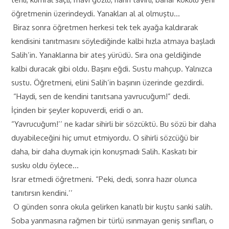
öğretmenin üzerindeydi. Yanakları al al olmuştu…
Biraz sonra öğretmen herkesi tek tek ayağa kaldırarak
kendisini tanıtmasını söylediğinde kalbi hızla atmaya başladı
Salih’in. Yanaklarına bir ateş yürüdü. Sıra ona geldiğinde
kalbi duracak gibi oldu. Başını eğdi. Sustu mahçup. Yalnızca
sustu. Öğretmeni, elini Salih’in başının üzerinde gezdirdi.
“Haydi, sen de kendini tanıtsana yavrucuğum!” dedi.
İçinden bir şeyler kopuverdi, eridi o an.
“Yavrucuğum!’’ ne kadar sihirli bir sözcüktü. Bu sözü bir daha
duyabileceğini hiç umut etmiyordu. O sihirli sözcüğü bir
daha, bir daha duymak için konuşmadı Salih. Kaskatı bir
susku oldu öylece…
Israr etmedi öğretmeni. “Peki, dedi, sonra hazır olunca
tanıtırsın kendini.’’
O günden sonra okula gelirken kanatlı bir kuştu sanki salih.
Soba yanmasına rağmen bir türlü ısınmayan geniş sınıfları, o