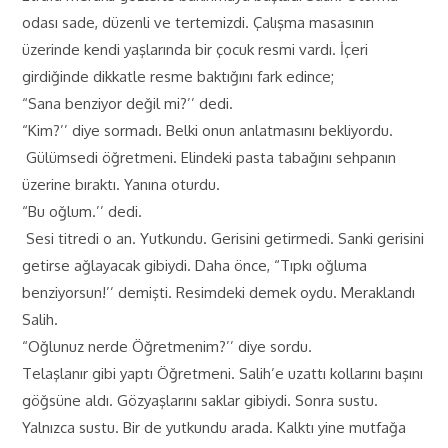
odası sade, düzenli ve tertemizdi. Çalışma masasının
üzerinde kendi yaşlarında bir çocuk resmi vardı. İçeri
girdiğinde dikkatle resme baktığını fark edince;
“Sana benziyor değil mi?’’ dedi.
“Kim?’’ diye sormadı. Belki onun anlatmasını bekliyordu.
Gülümsedi öğretmeni. Elindeki pasta tabağını sehpanın
üzerine bıraktı. Yanına oturdu.
“Bu oğlum.’’ dedi.
Sesi titredi o an. Yutkundu. Gerisini getirmedi. Sanki gerisini
getirse ağlayacak gibiydi. Daha önce, “Tıpkı oğluma
benziyorsun!’’ demişti. Resimdeki demek oydu. Meraklandı
Salih.
“Oğlunuz nerde Öğretmenim?’’ diye sordu.
Telaşlanır gibi yaptı Öğretmeni. Salih’e uzattı kollarını başını
göğsüne aldı. Gözyaşlarını saklar gibiydi. Sonra sustu.
Yalnızca sustu. Bir de yutkundu arada. Kalktı yine mutfağa