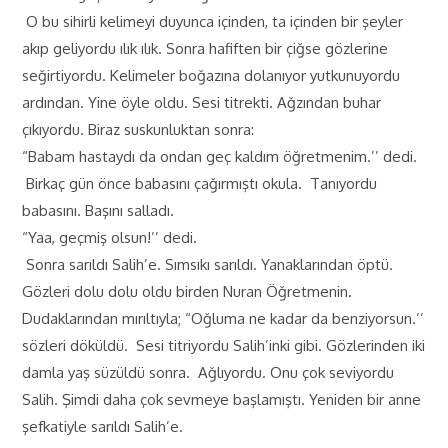
O bu sihirli kelimeyi duyunca içinden, ta içinden bir şeyler
akıp geliyordu ılık ılık. Sonra hafiften bir çiğse gözlerine
seğirtiyordu. Kelimeler boğazına dolanıyor yutkunuyordu
ardından. Yine öyle oldu. Sesi titrekti. Ağzından buhar
çıkıyordu. Biraz suskunluktan sonra:
“Babam hastaydı da ondan geç kaldım öğretmenim.’’ dedi.
Birkaç gün önce babasını çağırmıştı okula. Tanıyordu
babasını. Başını salladı.
“Yaa, geçmiş olsun!’’ dedi.
Sonra sarıldı Salih’e. Sımsıkı sarıldı. Yanaklarından öptü.
Gözleri dolu dolu oldu birden Nuran Öğretmenin.
Dudaklarından mırıltıyla; “Oğluma ne kadar da benziyorsun.’’
sözleri döküldü. Sesi titriyordu Salih’inki gibi. Gözlerinden iki
damla yaş süzüldü sonra. Ağlıyordu. Onu çok seviyordu
Salih. Şimdi daha çok sevmeye başlamıştı. Yeniden bir anne
şefkatiyle sarıldı Salih’e.