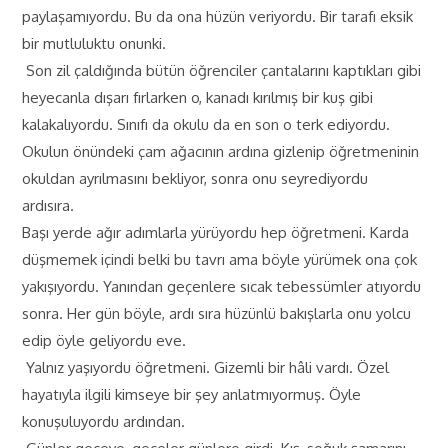
paylaşamıyordu. Bu da ona hüzün veriyordu. Bir tarafı eksik
bir mutluluktu onunki.
Son zil çaldığında bütün öğrenciler çantalarını kaptıkları gibi
heyecanla dışarı fırlarken o, kanadı kırılmış bir kuş gibi
kalakalıyordu. Sınıfı da okulu da en son o terk ediyordu.
Okulun önündeki çam ağacının ardına gizlenip öğretmeninin
okuldan ayrılmasını bekliyor, sonra onu seyrediyordu
ardısıra.
Başı yerde ağır adımlarla yürüyordu hep öğretmeni. Karda
düşmemek içindi belki bu tavrı ama böyle yürümek ona çok
yakışıyordu. Yanından geçenlere sıcak tebessümler atıyordu
sonra. Her gün böyle, ardı sıra hüzünlü bakışlarla onu yolcu
edip öyle geliyordu eve.
Yalnız yaşıyordu öğretmeni. Gizemli bir hâli vardı. Özel
hayatıyla ilgili kimseye bir şey anlatmıyormuş. Öyle
konuşuluyordu ardından.