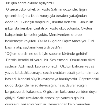
Bir gün sonra okullar açılıyordu.
O gece uyku, ürkek bir kuştu Salih’in gözünde. Işığın,
gecenin bağrına ilk dokunuşuyla beraber yatağından
doğruldu. Güneşin doğuşunu, umutla bekledi. Günün ilk
ışıklarıyla beraber çantalı bir kuştu okul yolunda. Okulun
bahçesinde kimseler yoktu. Merdivenlere oturup
beklemeye koyuldu. Okula ilk gelen Oğuz Amca’ydı. Elini
başına atıp saçlarını karıştırdı Salih’in.
“Oğlum derdin ne de böyle sabahın köründe geldin!’’
Derdini kendisi biliyordu bir. Ses etmedi. Omuzlarını silkti
sadece. Aldırmadı, kapıya yöneldi. Okulun bahçesi yavaş
yavaş kalabalıklaşmaya, çocuk cıvıltıları etrafı şenlendirmeye
başladı. Kendini büyük kavuşmaya hazırlıyordu. Öğretmenini
ilk gördüğünde ne söyleyeceğini, nasıl davranacağını
kurguluyordu kafasında. O güzelim kokusunu yeniden duyar
gibiydi. Sanki uzaklardaki annesi geliyormuş gibi bir
duyguydu yaşadığı Salih’in. Heyecandan kalbi yerinden