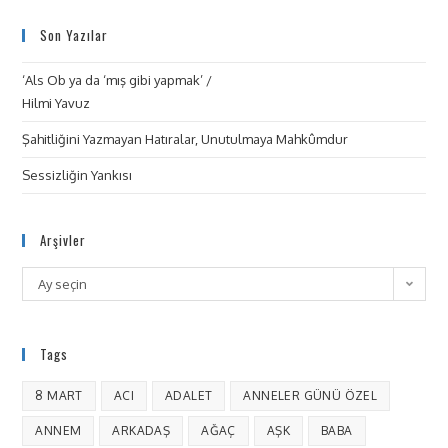
Son Yazılar
‘Als Ob ya da ‘mış gibi yapmak’ /
Hilmi Yavuz
Şahitliğini Yazmayan Hatıralar, Unutulmaya Mahkûmdur
Sessizliğin Yankısı
Arşivler
Ay seçin
Tags
8 MART
ACI
ADALET
ANNELER GÜNÜ ÖZEL
ANNEM
ARKADAŞ
AĞAÇ
AŞK
BABA