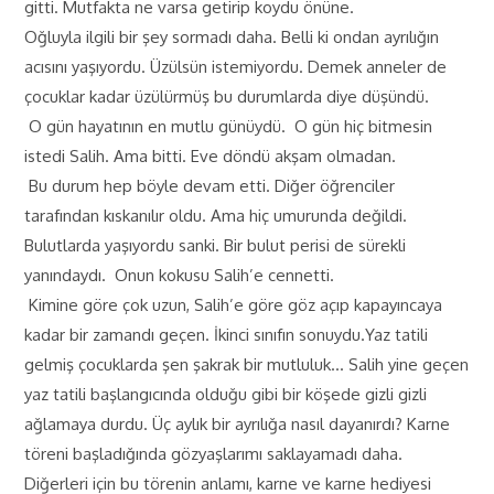
gitti. Mutfakta ne varsa getirip koydu önüne.
Oğluyla ilgili bir şey sormadı daha. Belli ki ondan ayrılığın
acısını yaşıyordu. Üzülsün istemiyordu. Demek anneler de
çocuklar kadar üzülürmüş bu durumlarda diye düşündü.
O gün hayatının en mutlu günüydü. O gün hiç bitmesin
istedi Salih. Ama bitti. Eve döndü akşam olmadan.
Bu durum hep böyle devam etti. Diğer öğrenciler
tarafından kıskanılır oldu. Ama hiç umurunda değildi.
Bulutlarda yaşıyordu sanki. Bir bulut perisi de sürekli
yanındaydı. Onun kokusu Salih’e cennetti.
Kimine göre çok uzun, Salih’e göre göz açıp kapayıncaya
kadar bir zamandı geçen. İkinci sınıfın sonuydu.Yaz tatili
gelmiş çocuklarda şen şakrak bir mutluluk… Salih yine geçen
yaz tatili başlangıcında olduğu gibi bir köşede gizli gizli
ağlamaya durdu. Üç aylık bir ayrılığa nasıl dayanırdı? Karne
töreni başladığında gözyaşlarımı saklayamadı daha.
Diğerleri için bu törenin anlamı, karne ve karne hediyesi