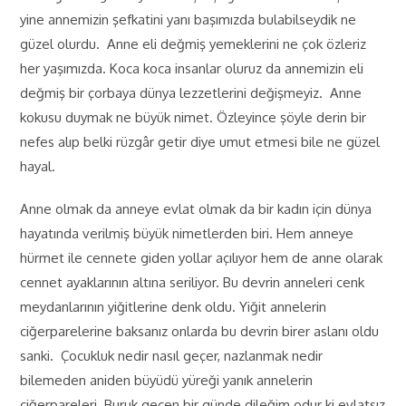
yine annemizin şefkatini yanı başımızda bulabilseydik ne
güzel olurdu. Anne eli değmiş yemeklerini ne çok özleriz
her yaşımızda. Koca koca insanlar oluruz da annemizin eli
değmiş bir çorbaya dünya lezzetlerini değişmeyiz. Anne
kokusu duymak ne büyük nimet. Özleyince şöyle derin bir
nefes alıp belki rüzgâr getir diye umut etmesi bile ne güzel
hayal.
Anne olmak da anneye evlat olmak da bir kadın için dünya
hayatında verilmiş büyük nimetlerden biri. Hem anneye
hürmet ile cennete giden yollar açılıyor hem de anne olarak
cennet ayaklarının altına seriliyor. Bu devrin anneleri cenk
meydanlarının yiğitlerine denk oldu. Yiğit annelerin
ciğerparelerine baksanız onlarda bu devrin birer aslanı oldu
sanki. Çocukluk nedir nasıl geçer, nazlanmak nedir
bilemeden aniden büyüdü yüreği yanık annelerin
ciğerpareleri. Buruk geçen bir günde dileğim odur ki evlatsız