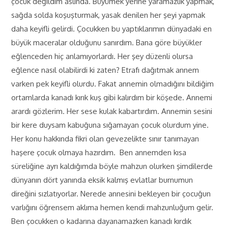
çocuk değildim aslında. Büyümek yerine yaramazlık yapmak,
sağda solda koşuşturmak, yasak denilen her şeyi yapmak
daha keyifli gelirdi. Çocukken bu yaptıklarımın dünyadaki en
büyük maceralar olduğunu sanırdım. Bana göre büyükler
eğlenceden hiç anlamıyorlardı. Her şey düzenli olursa
eğlence nasıl olabilirdi ki zaten? Etrafı dağıtmak annem
varken pek keyifli olurdu. Fakat annemin olmadığını bildiğim
ortamlarda kanadı kırık kuş gibi kalırdım bir köşede. Annemi
arardı gözlerim. Her sese kulak kabartırdım. Annemin sesini
bir kere duysam kabuğuna sığamayan çocuk olurdum yine.
Her konu hakkında fikri olan gevezelikte sınır tanımayan
haşere çocuk olmaya hazırdım. Ben annemden kısa
süreliğine ayrı kaldığımda böyle mahzun olurken şimdilerde
dünyanın dört yanında eksik kalmış evlatlar burnumun
direğini sızlatıyorlar. Nerede annesini bekleyen bir çocuğun
varlığını öğrensem aklıma hemen kendi mahzunluğum gelir.
Ben çocukken o kadarına dayanamazken kanadı kırdık