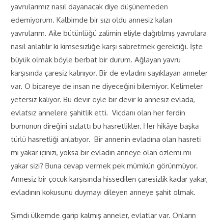
yavrularımız nasıl dayanacak diye düşünemeden
edemiyorum. Kalbimde bir sızı oldu annesiz kalan
yavrularım. Aile bütünlüğü zalimin eliyle dağıtılmış yavrulara
nasıl anlatılır ki kimsesizliğe karşı sabretmek gerektiği. İşte
büyük olmak böyle berbat bir durum. Ağlayan yavru
karşısında çaresiz kalınıyor. Bir de evladını sayıklayan anneler
var. O biçareye de insan ne diyeceğini bilemiyor. Kelimeler
yetersiz kalıyor. Bu devir öyle bir devir ki annesiz evlada,
evlatsız annelere şahitlik etti. Vicdanı olan her ferdin
burnunun direğini sızlattı bu hasretlikler. Her hikâye başka
türlü hasretliği anlatıyor. Bir annenin evladına olan hasreti
mi yakar içinizi, yoksa bir evladın anneye olan özlemi mi
yakar sizi? Buna cevap vermek pek mümkün görünmüyor.
Annesiz bir çocuk karşısında hissedilen çaresizlik kadar yakar,
evladının kokusunu duymayı dileyen anneye şahit olmak.
Şimdi ülkemde garip kalmış anneler, evlatlar var. Onların