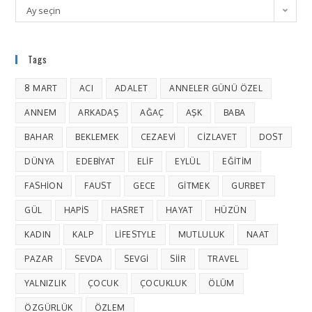
Ay seçin
Tags
8 MART
ACI
ADALET
ANNELER GÜNÜ ÖZEL
ANNEM
ARKADAŞ
AĞAÇ
AŞK
BABA
BAHAR
BEKLEMEK
CEZAEVI
CIZLAVET
DOST
DÜNYA
EDEBIYAT
ELIF
EYLÜL
EĞITIM
FASHION
FAUST
GECE
GITMEK
GURBET
GÜL
HAPIS
HASRET
HAYAT
HÜZÜN
KADIN
KALP
LIFESTYLE
MUTLULUK
NAAT
PAZAR
SEVDA
SEVGI
SIIR
TRAVEL
YALNIZLIK
ÇOCUK
ÇOCUKLUK
ÖLÜM
ÖZGÜRLÜK
ÖZLEM