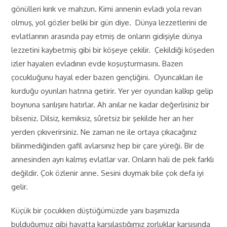
gönülleri kırık ve mahzun. Kimi annenin evladı yola revan
olmuş, yol gözler belki bir gün diye. Dünya lezzetlerini de
evlatlarının arasında pay etmiş de onların gidişiyle dünya
lezzetini kaybetmiş gibi bir köşeye çekilir. Çekildiği köşeden
izler hayalen evladının evde koşuşturmasını. Bazen
çocukluğunu hayal eder bazen gençliğini. Oyuncakları ile
kurduğu oyunları hatrına getirir. Yer yer oyundan kalkıp gelip
boynuna sarılışını hatırlar. Ah anılar ne kadar değerlisiniz bir
bilseniz. Dilsiz, kemiksiz, sûretsiz bir şekilde her an her
yerden çıkıverirsiniz. Ne zaman ne ile ortaya çıkacağınız
bilinmediğinden gafil avlarsınız hep bir çare yüreği. Bir de
annesinden ayrı kalmış evlatlar var. Onların hali de pek farklı
değildir. Çok özlenir anne. Sesini duymak bile çok defa iyi
gelir.
Küçük bir çocukken düştüğümüzde yanı başımızda
bulduğumuz gibi hayatta karşılaştığımız zorluklar karşısında