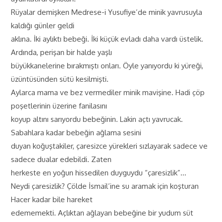
Rüyalar demişken Medrese-i Yusufiye’de minik yavrusuyla
kaldığı günler geldi
aklına. İki aylıktı bebeği. İki küçük evladı daha vardı üstelik.
Ardında, perişan bir halde yaşlı
büyükkanelerine bırakmıştı onları. Öyle yanıyordu ki yüreği,
üzüntüsünden sütü kesilmişti.
Aylarca mama ve bez vermediler minik mavişine. Hadi çöp
poşetlerinin üzerine fanilasını
koyup altını sarıyordu bebeğinin. Lakin açtı yavrucak.
Sabahlara kadar bebeğin ağlama sesini
duyan koğuştakiler, çaresizce yürekleri sızlayarak sadece ve
sadece dualar edebildi. Zaten
herkeste en yoğun hissedilen duyguydu “çaresizlik”…
Neydi çaresizlik? Çölde İsmail’ine su aramak için koşturan
Hacer kadar bile hareket
edememekti. Açlıktan ağlayan bebeğine bir yudum süt