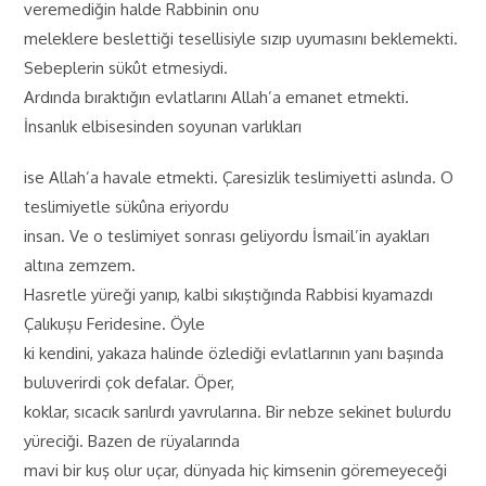
veremediğin halde Rabbinin onu
meleklere beslettiği tesellisiyle sızıp uyumasını beklemekti.
Sebeplerin sükût etmesiydi.
Ardında bıraktığın evlatlarını Allah’a emanet etmekti.
İnsanlık elbisesinden soyunan varlıkları
ise Allah’a havale etmekti. Çaresizlik teslimiyetti aslında. O
teslimiyetle sükûna eriyordu
insan. Ve o teslimiyet sonrası geliyordu İsmail’in ayakları
altına zemzem.
Hasretle yüreği yanıp, kalbi sıkıştığında Rabbisi kıyamazdı
Çalıkuşu Feridesine. Öyle
ki kendini, yakaza halinde özlediği evlatlarının yanı başında
buluverirdi çok defalar. Öper,
koklar, sıcacık sarılırdı yavrularına. Bir nebze sekinet bulurdu
yüreciği. Bazen de rüyalarında
mavi bir kuş olur uçar, dünyada hiç kimsenin göremeyeceği