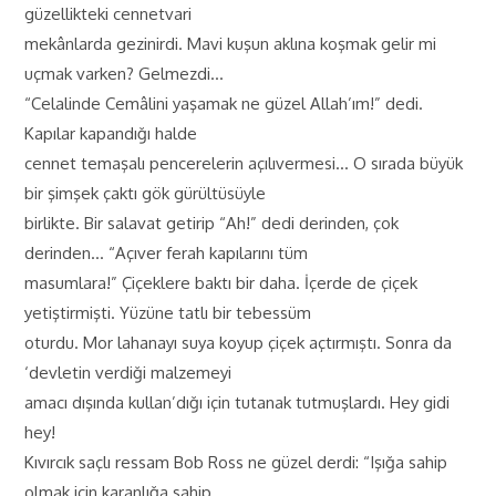
güzellikteki cennetvari
mekânlarda gezinirdi. Mavi kuşun aklına koşmak gelir mi
uçmak varken? Gelmezdi…
“Celalinde Cemâlini yaşamak ne güzel Allah’ım!” dedi.
Kapılar kapandığı halde
cennet temaşalı pencerelerin açılıvermesi… O sırada büyük
bir şimşek çaktı gök gürültüsüyle
birlikte. Bir salavat getirip “Ah!” dedi derinden, çok
derinden… “Açıver ferah kapılarını tüm
masumlara!” Çiçeklere baktı bir daha. İçerde de çiçek
yetiştirmişti. Yüzüne tatlı bir tebessüm
oturdu. Mor lahanayı suya koyup çiçek açtırmıştı. Sonra da
‘devletin verdiği malzemeyi
amacı dışında kullan’dığı için tutanak tutmuşlardı. Hey gidi
hey!
Kıvırcık saçlı ressam Bob Ross ne güzel derdi: “Işığa sahip
olmak için karanlığa sahip