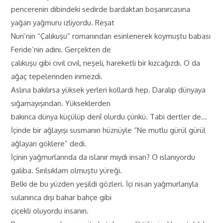
pencerenin dibindeki sedirde bardaktan boşanırcasına
yağan yağmuru izliyordu. Reşat
Nuri’nin “Çalıkuşu” romanından esinlenerek koymuştu babası
Feride’nin adını. Gerçekten de
çalıkuşu gibi cıvıl cıvıl, neşeli, hareketli bir kızcağızdı. O da
ağaç tepelerinden inmezdi.
Aslına bakılırsa yüksek yerleri kollardı hep. Daralıp dünyaya
sığamayışından. Yükseklerden
bakınca dünya küçülüp denî olurdu çünkü. Tabi dertler de…
İçinde bir ağlayışı susmanın hüznüyle “Ne mutlu gürül gürül
ağlayan göklere” dedi.
İçinin yağmurlarında da ıslanır mıydı insan? O ıslanıyordu
galiba. Sırılsıklam olmuştu yüreği.
Belki de bu yüzden yeşildi gözleri. İçi nisan yağmurlarıyla
sulanınca dışı bahar bahçe gibi
çiçekli oluyordu insanın.