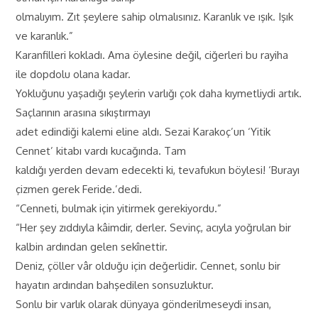
olmalıyım. Zıt şeylere sahip olmalısınız. Karanlık ve ışık. Işık
ve karanlık.”
Karanfilleri kokladı. Ama öylesine değil, ciğerleri bu rayiha
ile dopdolu olana kadar.
Yokluğunu yaşadığı şeylerin varlığı çok daha kıymetliydi artık.
Saçlarının arasına sıkıştırmayı
adet edindiği kalemi eline aldı. Sezai Karakoç’un ‘Yitik
Cennet’ kitabı vardı kucağında. Tam
kaldığı yerden devam edecekti ki, tevafukun böylesi! ‘Burayı
çizmen gerek Feride.’dedi.
“Cenneti, bulmak için yitirmek gerekiyordu.”
“Her şey zıddıyla kâimdir, derler. Sevinç, acıyla yoğrulan bir
kalbin ardından gelen sekînettir.
Deniz, çöller vâr olduğu için değerlidir. Cennet, sonlu bir
hayatın ardından bahşedilen sonsuzluktur.
Sonlu bir varlık olarak dünyaya gönderilmeseydi insan,