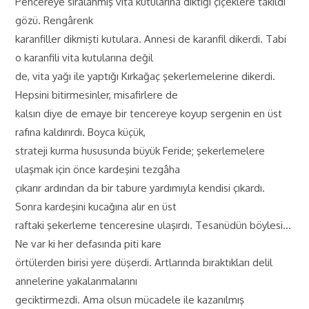
Pencereye sıralanmış vita kutularına diktiği çiçeklere takıldı
gözü. Rengârenk
karanfiller dikmişti kutulara. Annesi de karanfil dikerdi. Tabi
o karanfili vita kutularına değil
de, vita yağı ile yaptığı Kırkağaç şekerlemelerine dikerdi.
Hepsini bitirmesinler, misafirlere de
kalsın diye de emaye bir tencereye koyup sergenin en üst
rafına kaldırırdı. Boyca küçük,
strateji kurma hususunda büyük Feride; şekerlemelere
ulaşmak için önce kardeşini tezgâha
çıkarır ardından da bir tabure yardımıyla kendisi çıkardı.
Sonra kardeşini kucağına alır en üst
raftaki şekerleme tenceresine ulaşırdı. Tesanüdün böylesi…
Ne var ki her defasında piti kare
örtülerden birisi yere düşerdi. Artlarında bıraktıkları delil
annelerine yakalanmalarını
geciktirmezdi. Ama olsun mücadele ile kazanılmış