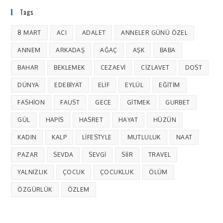
Tags
8 MART
ACI
ADALET
ANNELER GÜNÜ ÖZEL
ANNEM
ARKADAŞ
AĞAÇ
AŞK
BABA
BAHAR
BEKLEMEK
CEZAEVI
CIZLAVET
DOST
DÜNYA
EDEBIYAT
ELIF
EYLÜL
EĞITIM
FASHION
FAUST
GECE
GITMEK
GURBET
GÜL
HAPIS
HASRET
HAYAT
HÜZÜN
KADIN
KALP
LIFESTYLE
MUTLULUK
NAAT
PAZAR
SEVDA
SEVGI
SIIR
TRAVEL
YALNIZLIK
ÇOCUK
ÇOCUKLUK
ÖLÜM
ÖZGÜRLÜK
ÖZLEM