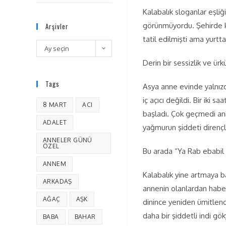
Kalabalık sloganlar eşliğ
görünmüyordu. Şehirde ki
Arşivler
tatil edilmişti ama yurtta
Ay seçin
Derin bir sessizlik ve ürk
Tags
Asya anne evinde yalnızdı
iç açıcı değildi. Bir iki
8 MART
ACI
başladı. Çok geçmedi anid
ADALET
yağmurun şiddeti dirençle
ANNELER GÜNÜ
ÖZEL
Bu arada “Ya Rab ebabil 
ANNEM
Kalabalık yine artmaya b
ARKADAŞ
annenin olanlardan haber
AĞAÇ
AŞK
dinince yeniden ümitlend
daha bir şiddetli indi gö
BABA
BAHAR