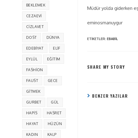
BEKLEMEK
Müdür yolda giderken eş
CEZAEVI
eminosmanuygur
CIZLAVET
DOST
DÜNYA
ETIKETLER
:
EBABIL
EDEBIYAT
ELIF
EYLÜL
EĞITIM
SHARE MY STORY
FASHION
FAUST
GECE
GITMEK
BENZER YAZILAR
GURBET
GÜL
HAPIS
HASRET
HAYAT
HÜZÜN
KADIN
KALP