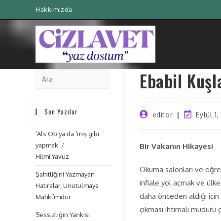
Hakkımızda
Ebabil Kuşl
Son Yazılar
editor
Eylül 1,
‘Als Ob ya da ‘mış gibi
yapmak’ /
Bir Vakanın Hikayesi
Hilmi Yavuz
Okuma salonları ve öğren
Şahitliğini Yazmayan
infiale yol açmak ve ülk
Hatıralar, Unutulmaya
daha önceden aldığı için 
Mahkûmdur
çıkması ihtimali müdürü 
Sessizliğin Yankısı