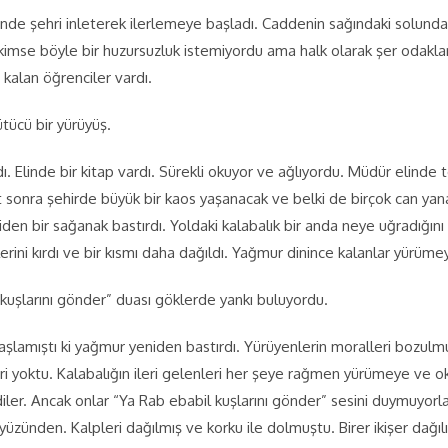
inde şehri inleterek ilerlemeye başladı. Caddenin sağındaki solundaki
mse böyle bir huzursuzluk istemiyordu ama halk olarak şer odaklar
 kalan öğrenciler vardı.
ütücü bir yürüyüş.
. Elinde bir kitap vardı. Sürekli okuyor ve ağlıyordu. Müdür elinde t
 saat sonra şehirde büyük bir kaos yaşanacak ve belki de birçok can y
en bir sağanak bastırdı. Yoldaki kalabalık bir anda neye uğradığını 
rini kırdı ve bir kısmı daha dağıldı. Yağmur dinince kalanlar yürüme
kuşlarını gönder” duası göklerde yankı buluyordu.
aşlamıştı ki yağmur yeniden bastırdı. Yürüyenlerin moralleri bozulm
i yoktu. Kalabalığın ileri gelenleri her şeye rağmen yürümeye ve o
iler. Ancak onlar “Ya Rab ebabil kuşlarını gönder” sesini duymuyor
kyüzünden. Kalpleri dağılmış ve korku ile dolmuştu. Birer ikişer dağıl