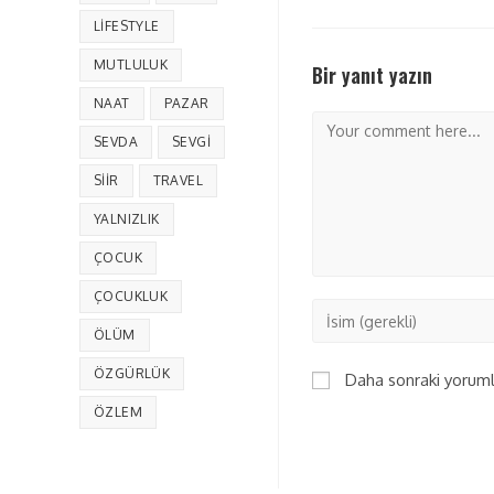
LIFESTYLE
MUTLULUK
Bir yanıt yazın
NAAT
PAZAR
SEVDA
SEVGI
SIIR
TRAVEL
YALNIZLIK
ÇOCUK
ÇOCUKLUK
ÖLÜM
ÖZGÜRLÜK
Daha sonraki yorumla
ÖZLEM