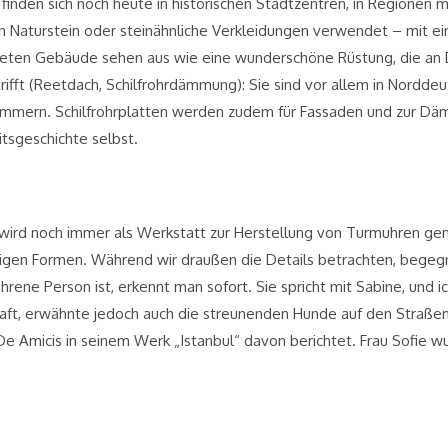
inden sich noch heute in historischen Stadtzentren, in Regionen m
 Naturstein oder steinähnliche Verkleidungen verwendet – mit ein
deten Gebäude sehen aus wie eine wunderschöne Rüstung, die an 
ifft (Reetdach, Schilfrohrdämmung): Sie sind vor allem in Nordde
mern. Schilfrohrplatten werden zudem für Fassaden und zur Däm
itsgeschichte selbst.
 wird noch immer als Werkstatt zur Herstellung von Turmuhren ge
ältigen Formen. Während wir draußen die Details betrachten, begeg
hrene Person ist, erkennt man sofort. Sie spricht mit Sabine, und i
aft, erwähnte jedoch auch die streunenden Hunde auf den Straßen. I
De Amicis in seinem Werk „Istanbul“ davon berichtet. Frau Sofie 