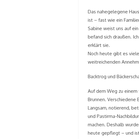
Das nahegelegene Haus a
ist – fast wie ein Fami
Sabine weist uns auf ei
befand sich draußen. I
erklärt sie.
Noch heute gibt es viele
weitreichenden Annehmli
Backtrog und Bäckersch
Auf dem Weg zu einem w
Brunnen. Verschiedene B
Langsam, notierend, betr
und Pastirma-Nachbildun
machen. Deshalb wurden 
heute gepflegt – und ist