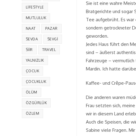
Sie ist eine wahre Meis
LIFESTYLE
Bratgerichte und sogar 
MUTLULUK
Tee aufgebrüht. Es war 
sondern getrockneter Du
NAAT
PAZAR
geworden.
SEVDA
SEVGI
Jedes Haus führt den Me
SIIR
TRAVEL
sind – äußerst authenti
Fahrzeuge – vermutlich f
YALNIZLIK
Mardin. Ich hatte darübe
ÇOCUK
ÇOCUKLUK
Kaffee- und Crêpe-Paus
ÖLÜM
Die anderen waren müde
ÖZGÜRLÜK
Frau setzten sich, meine
wir in diesem Land erleb
ÖZLEM
Auch die Speisen, die wi
Sabine viele Fragen. Mir