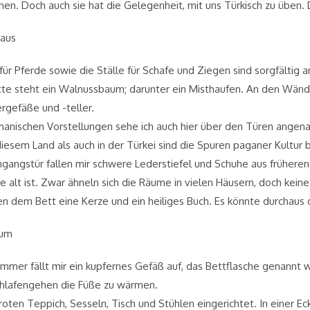
rnen. Doch auch sie hat die Gelegenheit, mit uns Türkisch zu übe
haus
für Pferde sowie die Ställe für Schafe und Ziegen sind sorgfältig
itte steht ein Walnussbaum; darunter ein Misthaufen. An den Wä
rgefäße und -teller.
manischen Vorstellungen sehe ich auch hier über den Türen angen
iesem Land als auch in der Türkei sind die Spuren paganer Kultur
Eingangstür fallen mir schwere Lederstiefel und Schuhe aus früheren
e alt ist. Zwar ähneln sich die Räume in vielen Häusern, doch kei
n dem Bett eine Kerze und ein heiliges Buch. Es könnte durchaus
aum
mer fällt mir ein kupfernes Gefäß auf, das Bettflasche genannt wi
chlafengehen die Füße zu wärmen.
roten Teppich, Sesseln, Tisch und Stühlen eingerichtet. In einer E