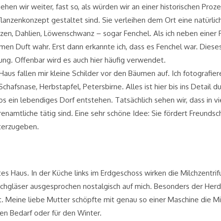
hen wir weiter, fast so, als würden wir an einer historischen Pr
lanzenkonzept gestaltet sind. Sie verleihen dem Ort eine natürl
rzen, Dahlien, Löwenschwanz – sogar Fenchel. Als ich neben einer 
en Duft wahr. Erst dann erkannte ich, dass es Fenchel war. Dies
ung. Offenbar wird es auch hier häufig verwendet.
aus fallen mir kleine Schilder vor den Bäumen auf. Ich fotografier
Schafsnase, Herbstapfel, Petersbirne. Alles ist hier bis ins Detai
 ein lebendiges Dorf entstehen. Tatsächlich sehen wir, dass in vi
enamtliche tätig sind. Eine sehr schöne Idee: Sie fördert Freundsc
terzugeben.
tes Haus. In der Küche links im Erdgeschoss wirken die Milchzentr
gläser ausgesprochen nostalgisch auf mich. Besonders der Herd u
t. Meine liebe Mutter schöpfte mit genau so einer Maschine die 
hen Bedarf oder für den Winter.