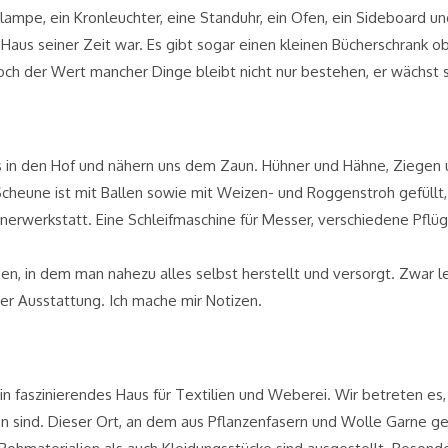
lampe, ein Kronleuchter, eine Standuhr, ein Ofen, ein Sideboard und
Haus seiner Zeit war. Es gibt sogar einen kleinen Bücherschrank o
doch der Wert mancher Dinge bleibt nicht nur bestehen, er wächst 
s in den Hof und nähern uns dem Zaun. Hühner und Hähne, Ziegen 
Scheune ist mit Ballen sowie mit Weizen- und Roggenstroh gefüll
inerwerkstatt. Eine Schleifmaschine für Messer, verschiedene Pflü
.
eben, in dem man nahezu alles selbst herstellt und versorgt. Zwar
er Ausstattung. Ich mache mir Notizen.
ein faszinierendes Haus für Textilien und Weberei. Wir betreten e
 sind. Dieser Ort, an dem aus Pflanzenfasern und Wolle Garne ge