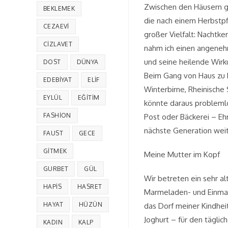
Zwischen den Häusern ge
BEKLEMEK
die nach einem Herbstpf
CEZAEVI
großer Vielfalt: Nachtke
CIZLAVET
nahm ich einen angenehm
und seine heilende Wirk
DOST
DÜNYA
Beim Gang von Haus zu H
EDEBIYAT
ELIF
Winterbirne, Rheinische 
EYLÜL
EĞITIM
könnte daraus problemlos
FASHION
Post oder Bäckerei – Ehr
nächste Generation wei
FAUST
GECE
GITMEK
Meine Mutter im Kopf
GURBET
GÜL
Wir betreten ein sehr al
HAPIS
HASRET
Marmeladen- und Einmach
HAYAT
HÜZÜN
das Dorf meiner Kindhei
Joghurt – für den täglic
KADIN
KALP