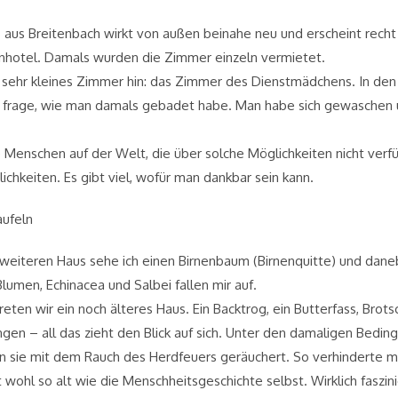
us Breitenbach wirkt von außen beinahe neu und erscheint recht gr
lienhotel. Damals wurden die Zimmer einzeln vermietet.
n sehr kleines Zimmer hin: das Zimmer des Dienstmädchens. In de
ch frage, wie man damals gebadet habe. Man habe sich gewaschen
 Menschen auf der Welt, die über solche Möglichkeiten nicht verfü
chkeiten. Es gibt viel, wofür man dankbar sein kann.
aufeln
eiteren Haus sehe ich einen Birnenbaum (Birnenquitte) und dane
lumen, Echinacea und Salbei fallen mir auf.
eten wir ein noch älteres Haus. Ein Backtrog, ein Butterfass, Brot
gen – all das zieht den Blick auf sich. Unter den damaligen Bedin
sie mit dem Rauch des Herdfeuers geräuchert. So verhinderte ma
 wohl so alt wie die Menschheitsgeschichte selbst. Wirklich faszin