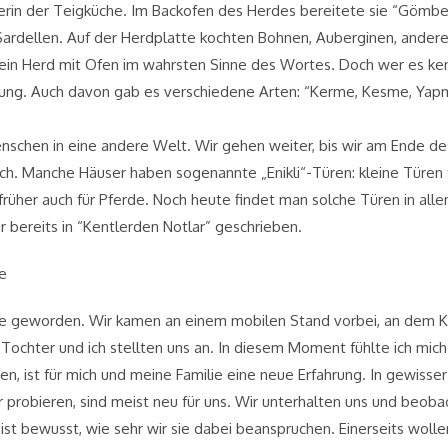
terin der Teigküche. Im Backofen des Herdes bereitete sie “Gömbe
Sardellen. Auf der Herdplatte kochten Bohnen, Auberginen, andere
ein Herd mit Ofen im wahrsten Sinne des Wortes. Doch wer es ken
ng. Auch davon gab es verschiedene Arten: “Kerme, Kesme, Yapma.
nschen in eine andere Welt. Wir gehen weiter, bis wir am Ende d
sch. Manche Häuser haben sogenannte „Enikli“-Türen: kleine Türen
rüher auch für Pferde. Noch heute findet man solche Türen in alle
r bereits in “Kentlerden Notlar” geschrieben.
e
 geworden. Wir kamen an einem mobilen Stand vorbei, an dem Ka
 Tochter und ich stellten uns an. In diesem Moment fühlte ich mich
en, ist für mich und meine Familie eine neue Erfahrung. In gewisse
r probieren, sind meist neu für uns. Wir unterhalten uns und beob
 ist bewusst, wie sehr wir sie dabei beanspruchen. Einerseits woll