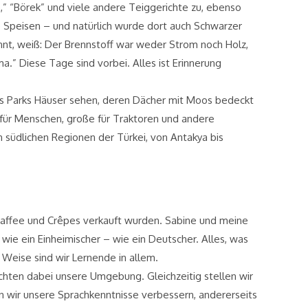
,” “Börek” und viele andere Teiggerichte zu, ebenso
 Speisen – und natürlich wurde dort auch Schwarzer
nt, weiß: Der Brennstoff war weder Strom noch Holz,
” Diese Tage sind vorbei. Alles ist Erinnerung
es Parks Häuser sehen, deren Dächer mit Moos bedeckt
 für Menschen, große für Traktoren und andere
n südlichen Regionen der Türkei, von Antakya bis
ffee und Crêpes verkauft wurden. Sabine und meine
 wie ein Einheimischer – wie ein Deutscher. Alles, was
r Weise sind wir Lernende in allem.
achten dabei unsere Umgebung. Gleichzeitig stellen wir
en wir unsere Sprachkenntnisse verbessern, andererseits