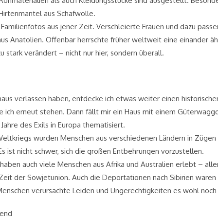
ohmaterialien als auch Kleidungsstücke sind ausgestellt. Besonder
Hirtenmantel aus Schafwolle.
milienfotos aus jener Zeit. Verschleierte Frauen und dazu passen
s Anatolien. Offenbar herrschte früher weltweit eine einander ä
u stark verändert – nicht nur hier, sondern überall.
aus verlassen haben, entdecke ich etwas weiter einen historische
 ich erneut stehen. Dann fällt mir ein Haus mit einem Güterwaggo
Jahre des Exils in Europa thematisiert.
ltkriegs wurden Menschen aus verschiedenen Ländern in Zügen mit
 ist nicht schwer, sich die großen Entbehrungen vorzustellen.
aben auch viele Menschen aus Afrika und Australien erlebt – allerd
r Zeit der Sowjetunion. Auch die Deportationen nach Sibirien ware
Menschen verursachte Leiden und Ungerechtigkeiten es wohl noch g
bend