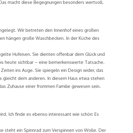
n. Das macht diese Begegnungen besonders wertvoll.
 angelegt. Wir betreten den Innenhof eines großen
nden hängen große Waschbecken. In der Küche des
agelte Hufeisen. Sie dienten offenbar dem Glück und
 bis heute sichtbar – eine bemerkenswerte Tatsache.
 Zeiten ins Auge. Sie spiegeln ein Design wider, das
nes gleicht dem anderen. In diesem Haus etwa stehen
 das Zuhause einer frommen Familie gewesen sein.
rd. Ich finde es ebenso interessant wie schön: Es
cke steht ein Spinnrad zum Verspinnen von Wolle. Der