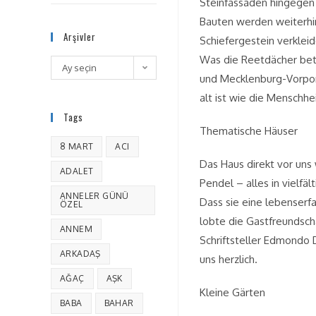
Steinfassaden hingegen f
Bauten werden weiterhin
Arşivler
Schiefergestein verklei
Was die Reetdächer betr
Ay seçin
und Mecklenburg-Vorpom
alt ist wie die Menschhe
Tags
Thematische Häuser
8 MART
ACI
Das Haus direkt vor uns
ADALET
Pendel – alles in vielf
ANNELER GÜNÜ
Dass sie eine lebenserfa
ÖZEL
lobte die Gastfreundsch
ANNEM
Schriftsteller Edmondo 
ARKADAŞ
uns herzlich.
AĞAÇ
AŞK
Kleine Gärten
BABA
BAHAR