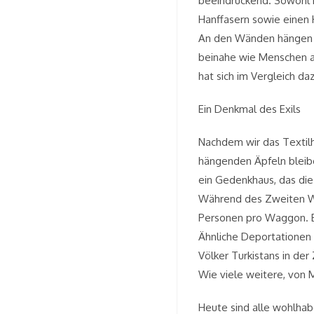
beeindruckend. Sowohl R
Hanffasern sowie einen 
An den Wänden hängen Fa
beinahe wie Menschen au
hat sich im Vergleich daz
Ein Denkmal des Exils
Nachdem wir das Textilh
hängenden Äpfeln bleibe
ein Gedenkhaus, das die 
Während des Zweiten We
Personen pro Waggon. Es
Ähnliche Deportationen h
Völker Turkistans in de
Wie viele weitere, von 
Heute sind alle wohlha