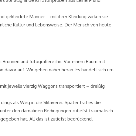
s auffällig finde ich Stoffproben aus Leinen- und
d gekleidete Männer – mit ihrer Kleidung wirken sie
hnliche Kultur und Lebensweise. Der Mensch von heute
n Brunnen und fotografiere ihn. Vor einem Baum mit
n davor auf. Wir gehen näher heran. Es handelt sich um
 jeweils vierzig Waggons transportiert – dreißig
ings als Weg in die Sklaverei. Später traf es die
n unter den damaligen Bedingungen zutiefst traumatisch.
egeben hat. All das ist zutiefst bedrückend.