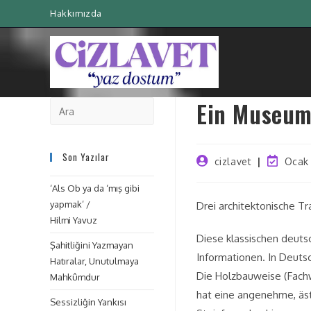
Hakkımızda
Ein Museum
Son Yazılar
cizlavet
Ocak 
‘Als Ob ya da ‘mış gibi
yapmak’ /
Drei architektonische Tr
Hilmi Yavuz
Diese klassischen deutsc
Şahitliğini Yazmayan
Informationen. In Deutsc
Hatıralar, Unutulmaya
Die Holzbauweise (Fachw
Mahkûmdur
hat eine angenehme, äst
Sessizliğin Yankısı