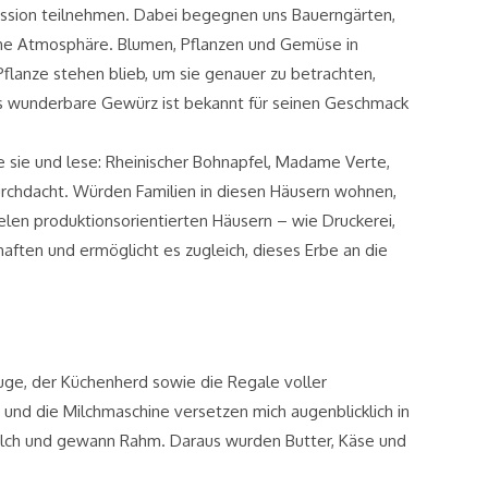
ozession teilnehmen. Dabei begegnen uns Bauerngärten,
iche Atmosphäre. Blumen, Pflanzen und Gemüse in
Pflanze stehen blieb, um sie genauer zu betrachten,
es wunderbare Gewürz ist bekannt für seinen Geschmack
e sie und lese: Rheinischer Bohnapfel, Madame Verte,
l durchdacht. Würden Familien in diesen Häusern wohnen,
elen produktionsorientierten Häusern – wie Druckerei,
haften und ermöglicht es zugleich, dieses Erbe an die
ifuge, der Küchenherd sowie die Regale voller
nd die Milchmaschine versetzen mich augenblicklich in
Milch und gewann Rahm. Daraus wurden Butter, Käse und