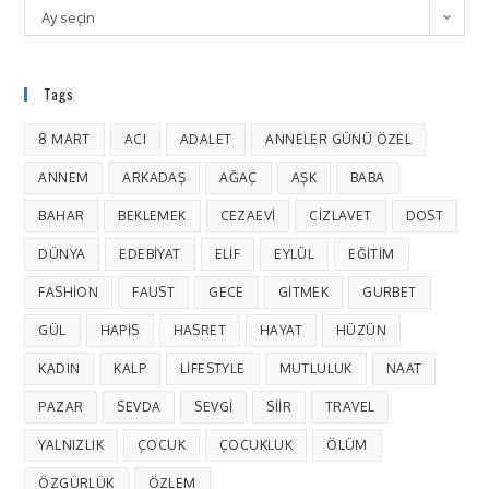
Ay seçin
Tags
8 MART
ACI
ADALET
ANNELER GÜNÜ ÖZEL
ANNEM
ARKADAŞ
AĞAÇ
AŞK
BABA
BAHAR
BEKLEMEK
CEZAEVI
CIZLAVET
DOST
DÜNYA
EDEBIYAT
ELIF
EYLÜL
EĞITIM
FASHION
FAUST
GECE
GITMEK
GURBET
GÜL
HAPIS
HASRET
HAYAT
HÜZÜN
KADIN
KALP
LIFESTYLE
MUTLULUK
NAAT
PAZAR
SEVDA
SEVGI
SIIR
TRAVEL
YALNIZLIK
ÇOCUK
ÇOCUKLUK
ÖLÜM
ÖZGÜRLÜK
ÖZLEM