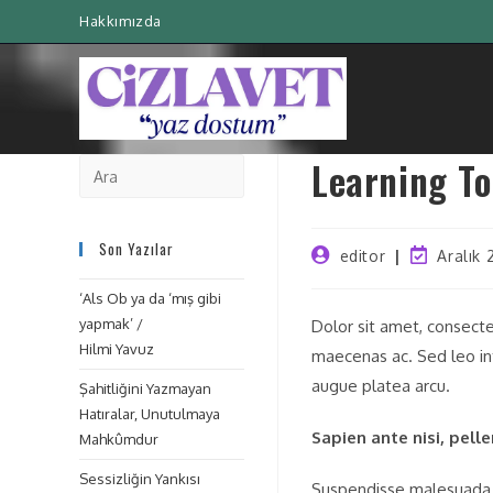
Hakkımızda
Learning To
Son Yazılar
editor
Aralık 
‘Als Ob ya da ‘mış gibi
yapmak’ /
Dolor sit amet, consecte
Hilmi Yavuz
maecenas ac. Sed leo int
augue platea arcu.
Şahitliğini Yazmayan
Hatıralar, Unutulmaya
Sapien ante nisi, pel
Mahkûmdur
Sessizliğin Yankısı
Suspendisse malesuada nu