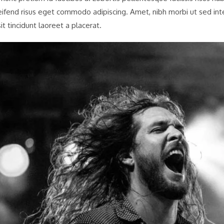
eifend risus eget commodo adipiscing. Amet, nibh morbi ut sed int
it tincidunt laoreet a placerat.