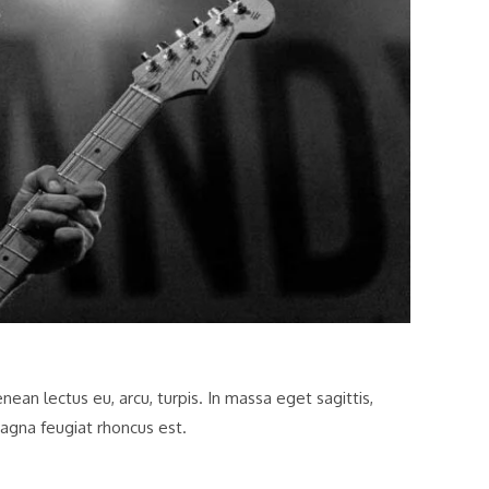
an lectus eu, arcu, turpis. In massa eget sagittis,
agna feugiat rhoncus est.