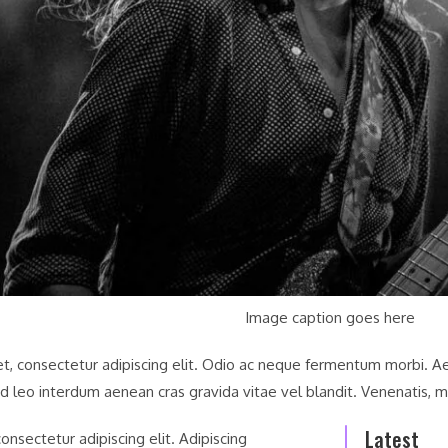
Image caption goes here
, consectetur adipiscing elit. Odio ac neque fermentum morbi. Aene
d leo interdum aenean cras gravida vitae vel blandit. Venenatis, m
Latest
onsectetur adipiscing elit. Adipiscing