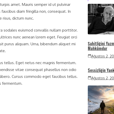
turpis amet. Mauris semper id ut pulvinar
s faucibus diam fringilla non, consequat. In
e risus, dictum nunc.
a sodales euismod convallis nullam porttitor.
s ultrices nunc aenean lorem eget. Feugiat orci
Şahitliğini Yaz
sit purus aliquam. Urna, bibendum aliquet mi
Mahkûmdur
ate.
Ağustos 2, 2
 tellus. Eget netus nec magnis fermentum.
ndisse vitae consequat phasellus non odio
Sessizliğin Yank
ibero. Cursus commodo eget faucibus tellus.
Ağustos 2, 2
s fermentum.