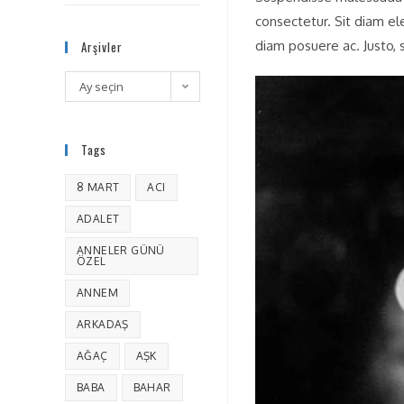
consectetur. Sit diam el
diam posuere ac. Justo, s
Arşivler
Ay seçin
Tags
8 MART
ACI
ADALET
ANNELER GÜNÜ
ÖZEL
ANNEM
ARKADAŞ
AĞAÇ
AŞK
BABA
BAHAR