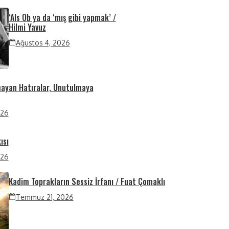
‘Als Ob ya da ‘mış gibi yapmak’ /
Hilmi Yavuz
Ağustos 4, 2026
mayan Hatıralar, Unutulmaya
026
ısı
026
Kadim Toprakların Sessiz İrfanı / Fuat Çomaklı
Temmuz 21, 2026