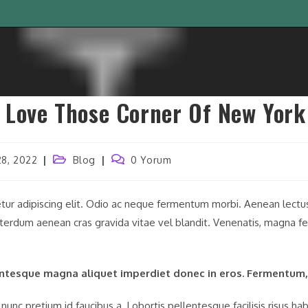
 Love Those Corner Of New York
28, 2022
Blog
0 Yorum
tur adipiscing elit. Odio ac neque fermentum morbi. Aenean lectus e
erdum aenean cras gravida vitae vel blandit. Venenatis, magna feu
lentesque magna aliquet imperdiet donec in eros. Fermentum,
nc pretium id faucibus a. Lobortis pellentesque facilisis risus hab