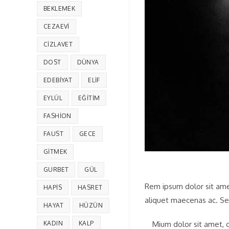
BEKLEMEK
CEZAEVI
CIZLAVET
DOST
DÜNYA
EDEBIYAT
ELIF
EYLÜL
EĞITIM
FASHION
FAUST
GECE
GITMEK
GURBET
GÜL
Rem ipsum dolor sit amet
HAPIS
HASRET
aliquet maecenas ac. Se
HAYAT
HÜZÜN
KADIN
KALP
Mium dolor sit amet, c