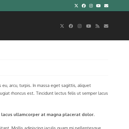
u, arcu, turpis. In massa eget sagittis, aliquet
giat rhoncus est. Tincidunt lectus felis ut semper lacus
 lacus ullamcorper at magna placerat dolor.
itant. Mollis adipiscing iaculis quam mi pellentesque