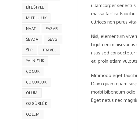
ullamcorper senectus 
LIFESTYLE
massa facilisi. Faucibu
MUTLULUK
ultrices non purus vita
NAAT
PAZAR
Nisl, elementum viverr
SEVDA
SEVGI
Ligula enim nisi variu
SIIR
TRAVEL
risus sed consectetur 
et, proin etiam vulput
YALNIZLIK
ÇOCUK
Mmmodo eget faucibus
ÇOCUKLUK
Diam quam quam suspe
morbi bibendum odio l
ÖLÜM
Eget netus nec magni
ÖZGÜRLÜK
ÖZLEM