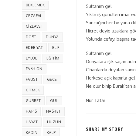
BEKLEMEK
Sultanım gel
Yıkılmış gönülleri imar e
CEZAEVI
Sancağını her bir yana di
CIZLAVET
Hicret deyip uzaklara gö
DOST
DÜNYA
Yolunda cefayı başına ta
EDEBIYAT
ELIF
Sultanım gel
EYLÜL
EĞITIM
Dünyalara ışık saçan adın
FASHION
Cihanlarda duyulan sanın
Herkese açık kapınla gel
FAUST
GECE
Ne olur binip Burak’tan a
GITMEK
Nur Tatar
GURBET
GÜL
HAPIS
HASRET
HAYAT
HÜZÜN
SHARE MY STORY
KADIN
KALP