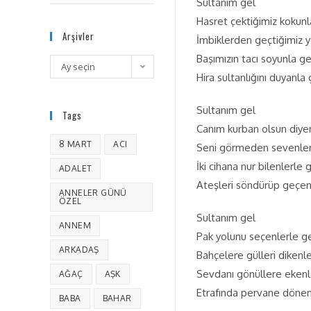
Sultanım gel
Hasret çektiğimiz kokunl
Arşivler
İmbiklerden geçtiğimiz y
Başımızın tacı soyunla ge
Ay seçin
Hira sultanlığını duyanla 
Sultanım gel
Tags
Canım kurban olsun diye
8 MART
ACI
Seni görmeden sevenler
İki cihana nur bilenlerle 
ADALET
Ateşleri söndürüp geçen
ANNELER GÜNÜ
ÖZEL
Sultanım gel
ANNEM
Pak yolunu seçenlerle g
ARKADAŞ
Bahçelere gülleri dikenle
Sevdanı gönüllere ekenl
AĞAÇ
AŞK
Etrafında pervane dönen
BABA
BAHAR