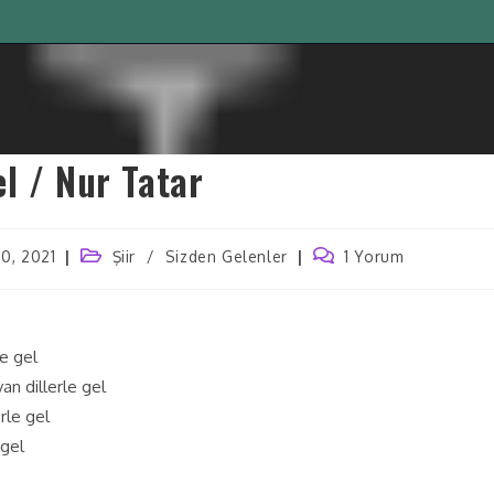
l / Nur Tatar
30, 2021
Şiir
/
Sizden Gelenler
1 Yorum
le gel
n dillerle gel
rle gel
gel