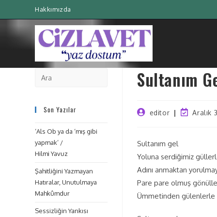
Hakkımızda
Sultanım Ge
Son Yazılar
editor
Aralık 
‘Als Ob ya da ‘mış gibi
yapmak’ /
Sultanım gel
Hilmi Yavuz
Yoluna serdiğimiz güller
Adını anmaktan yorulmaya
Şahitliğini Yazmayan
Hatıralar, Unutulmaya
Pare pare olmuş gönülle
Mahkûmdur
Ümmetinden gülenlerle 
Sessizliğin Yankısı