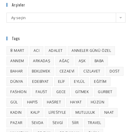
Arşivler
Ay seçin
Tags
8 MART
ACI
ADALET
ANNELER GÜNÜ ÖZEL
ANNEM
ARKADAŞ
AĞAÇ
AŞK
BABA
BAHAR
BEKLEMEK
CEZAEVI
CIZLAVET
DOST
DÜNYA
EDEBIYAT
ELIF
EYLÜL
EĞITIM
FASHION
FAUST
GECE
GITMEK
GURBET
GÜL
HAPIS
HASRET
HAYAT
HÜZÜN
KADIN
KALP
LIFESTYLE
MUTLULUK
NAAT
PAZAR
SEVDA
SEVGI
SIIR
TRAVEL