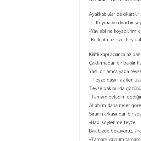
Ayakkabılılar da çıkartılır
— Koymadın dimi bir şey 
-Yav abi ne koyabilirim ki
-Belli olmaz size, hey b
Kilitli kapı açılınca az 
Çaktırmadan bir bakılır ha
Yaşlı bir amca yada teyze
–Teyze başını az ileri uz
Teyze bak burda gözünü 
-Tamam evladım dediğini
Allahı’m daha neler göre
Sıranın arkasından bir se
-Hadi söylenme teyze
Bak bizde bekliyoruz, sı
-Tamam yavrum tamam bu