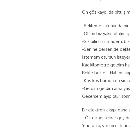
Oh göz kaydı da bitti şi
-Bekleme salonunda bir s
-Olsun biz yakın olalım iç
-Siz bilirsiniz madem, bi
-Sen ne dersen de bekle
İstemem otursun isteyen
Kaç kilometre geldim hab
Bekle bekle… Hah bu kapıd
-Koş koş burada da sıra 
-Geldim geldim ama yaş
Geçersem ayıp olur sonr
Bir elektronik kapı daha s
–Öttü kapı tekrar geç d
Yine öttü, var mı üstünde