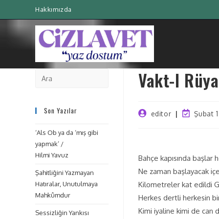
Hakkımızda
Vakt-I Rüya 
Son Yazılar
editor
Şubat 1
‘Als Ob ya da ‘mış gibi
yapmak’ /
Hilmi Yavuz
Bahçe kapısında başlar 
Ne zaman başlayacak içer
Şahitliğini Yazmayan
Hatıralar, Unutulmaya
Kilometreler kat edildi 
Mahkûmdur
Herkes dertli herkesin bi
Kimi iyaline kimi de can
Sessizliğin Yankısı