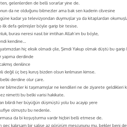
ten, gelenlerden de belli sorarlar yine de.
 onun da ne olduğunu bilmezler ama bak sen kaderin cilvesine
güne kadar ya televizyondan duymuşlar ya da kitaplardan okumuşlar
p ilk defa gelmişler böyle garip bir tesise.
k, burası neresi nasıl bir imtihan Allah’ım bu böyle,
kendi kendine…
ayatımızdan hiç eksik olmadı çile, Şimdi Yakup olmak düştü bu gari
ır yapma derdinde
acakmış denilince
 değil üç beş kuruş bizden olsun kırılmasın kimse.
 belki derdine olur çare.
ranır bilmezler ki taşımamışlar ne kendileri ne de ziyarete geldikleri k
z nimetti bu belki varisi hakikate.
an bilirdi her büyüğün düşmüştü yolu bu acayip yere
ufiye olmuştu bu nedenle.
ırmasa da bi koşuşturma vardır hiçbiri belli etmese de.
geç kalırsam bir salise az görürüm mescununu mu, bekler beni del