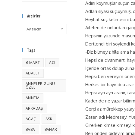
Adını koymuşlar suçun za
Adları siyasi suçluymuş,
Arşivler
Heyhat suç kelimesini bu
Aileleri de onlardan gari
Ay seçin
Hepsinin yüzünde masumlu
Dertlendi biri söylendi 
Tags
-Biz bilmeyiz hile ama h
Hepsi de civanmert, hay
8 MART
ACI
İçeride ortak dolap alın
ADALET
Hepsi ben vereyim önemli
ANNELER GÜNÜ
Herkes bir hayır dua arar
ÖZEL
Hepsi ayrı ayrı aranır, ta
ANNEM
Kader de ne yazar bilinme
ARKADAŞ
Gerçi az mürekkep yalay
Zaten adı Medreseyi Yus
AĞAÇ
AŞK
Girerken kimse kimseyi k
BABA
BAHAR
Ben önden gideyim aman 