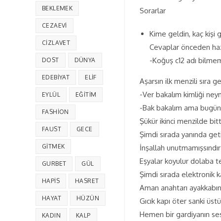
BEKLEMEK
Sorarlar
CEZAEVI
Kime geldin, kaç kişi 
CIZLAVET
Cevaplar önceden haz
-Koğuş c12 adı bilme
DOST
DÜNYA
EDEBIYAT
ELIF
Aşarsın ilk menzili sıra 
-Ver bakalım kimliği ney
EYLÜL
EĞITIM
-Bak bakalım ama bugüne
FASHION
Şükür ikinci menzilde bitt
FAUST
GECE
Şimdi sırada yanında get
GITMEK
İnşallah unutmamışsındır 
Eşyalar koyulur dolaba tek
GURBET
GÜL
Şimdi sırada elektronik ka
HAPIS
HASRET
Aman anahtarı ayakkabını
HAYAT
HÜZÜN
Gıcık kapı öter sanki üst
Hemen bir gardiyanın sesi
KADIN
KALP