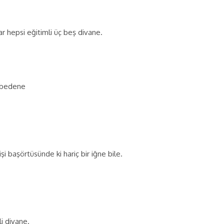
 hepsi eğitimli üç beş divane.
p bedene
işi başörtüsünde ki hariç bir iğne bile.
i divane.