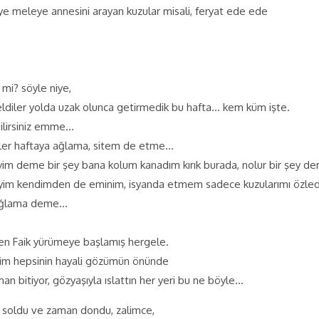
e meleye annesini arayan kuzular misali, feryat ede ede
 mi? söyle niye,
ldiler yolda uzak olunca getirmedik bu hafta… kem küm işte.
bilirsiniz emme…
ler haftaya ağlama, sitem de etme…
im deme bir şey bana kolum kanadım kırık burada, nolur bir şey 
iyim kendimden de eminim, isyanda etmem sadece kuzularımı özle
s ağlama deme…
ğen Faik yürümeye başlamış hergele.
im hepsinin hayali gözümün önünde
n bitiyor, gözyaşıyla ıslattın her yeri bu ne böyle…
r soldu ve zaman dondu, zalimce,