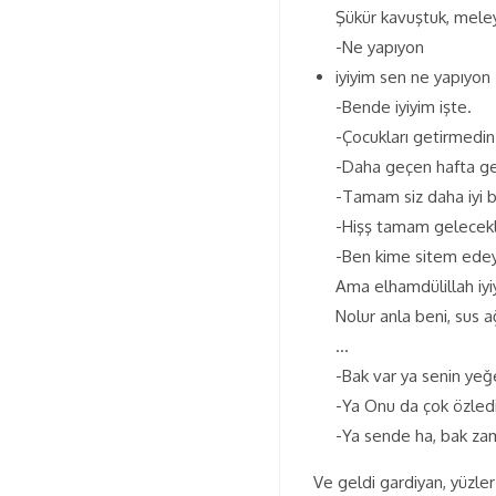
Şükür kavuştuk, meley
-Ne yapıyon
iyiyim sen ne yapıyon
-Bende iyiyim işte.
-Çocukları getirmedin
-Daha geçen hafta ge
-Tamam siz daha iyi 
-Hişş tamam gelecek
-Ben kime sitem edey
Ama elhamdülillah iy
Nolur anla beni, su
…
-Bak var ya senin ye
-Ya Onu da çok özled
-Ya sende ha, bak zama
Ve geldi gardiyan, yüzle