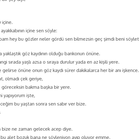
içine.
 ayakkabının içine sen söyle:
abam hey bu gözler neler gördü sen bilmezsin geç şimdi beni söyle
daha yaklaştık göz kaydının olduğu bankonun önüne.
ngi sırada yaşlı azsa o sıraya durulur yada en az kişili yere.
 gelirse önüne onun göz kaydı sürer dakikalarca her bir anı işkence.
at, olmadı çek geriye,
göreceksin bakma başka bir yere.
 yapıyorum işte,
ceğim bu yaştan sonra sen sabır ver bize.
s
ra bize ne zaman gelecek acep diye.
 alet bozuk bana ne söyleniyon ayıp oluyor emme.