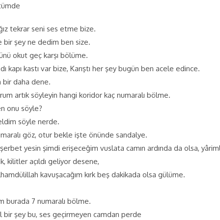
üstümde
z tekrar seni ses etme bize.
bir şey ne dedim ben size.
ü okut geç karşı bölüme.
 kapı kastı var bize, Karıştı her şey bugün ben acele edince.
a bir daha dene.
orum artık söyleyin hangi koridor kaç numaralı bölme.
n onu söyle?
eldim söyle nerde.
maralı göz, otur bekle işte önünde sandalye.
 şerbet yesin şimdi erişeceğim vuslata camın ardında da olsa, yârim
, kilitler açıldı geliyor desene,
 elhamdülillah kavuşacağım kırk beş dakikada olsa gülüme.
ım burada 7 numaralı bölme.
ıl bir şey bu, ses geçirmeyen camdan perde