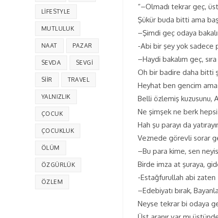
“–Olmadı tekrar geç, üst
LIFESTYLE
Şükür buda bitti ama ba
MUTLULUK
–Şimdi geç odaya bakalım
-Abi bir şey yok sadece 
NAAT
PAZAR
–Haydi bakalım geç, sıra
SEVDA
SEVGI
Oh bir badire daha bitti 
SIIR
TRAVEL
Heyhat ben gencim ama g
YALNIZLIK
Belli özlemiş kuzusunu, 
Ne şimşek ne berk hepsi
ÇOCUK
Hah şu parayı da yatıra
ÇOCUKLUK
Veznede görevli sorar g
ÖLÜM
–Bu para kime, sen neyis
Birde imza at şuraya, gi
ÖZGÜRLÜK
-Estağfurullah abi zaten
ÖZLEM
–Edebiyatı bırak, Bayanl
Neyse tekrar bi odaya geçi
Üst aranır var mı üstünde