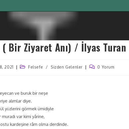
( Bir Ziyaret Anı) / İlyas Turan
8, 2021
Felsefe
/
Sizden Gelenler
0 Yorum
heyecan ve buruk bir neşe
iye alımlar diye.
Gül yüzlerini görmek ümidiyle
r muradı var kimi yârine,
 dostu kardeşine râm olma derdinde.