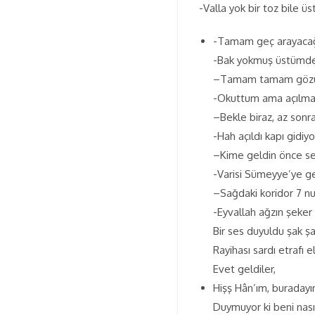
-Valla yok bir toz bile 
-Tamam geç arayacağı
-Bak yokmuş üstümde 
–Tamam tamam gözün
-Okuttum ama açılmadı
–Bekle biraz, az sonr
-Hah açıldı kapı gidiy
–Kime geldin önce se
-Varisi Sümeyye’ye g
–Sağdaki koridor 7 nu
-Eyvallah ağzın şeker
Bir ses duyuldu şak şak
Rayihası sardı etrafı
Evet geldiler,
Hişş Hân’ım, buraday
Duymuyor ki beni nas