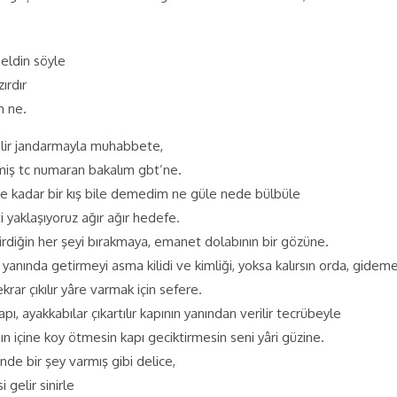
geldin söyle
ırdır
m ne.
gelir jandarmayla muhabbete,
miş tc numaran bakalım gbt’ne.
 kadar bir kış bile demedim ne güle nede bülbüle
i yaklaşıyoruz ağır ağır hedefe.
irdiğin her şeyi bırakmaya, emanet dolabının bir gözüne.
yanında getirmeyi asma kilidi ve kimliği, yoksa kalırsın orda, gidem
rar çıkılır yâre varmak için sefere.
pı, ayakkabılar çıkartılır kapının yanından verilir tecrübeyle
n içine koy ötmesin kapı geciktirmesin seni yâri güzine.
ünde bir şey varmış gibi delice,
 gelir sinirle