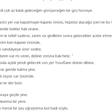
mdi çok az kaldı gideceğim görüşeceğim bir göz hücreye.
ürü yer var kapatmayın kapının önünü, hepinizi alacağız içeri ne b
eride bekler hali virane.
zim ki teklif sadece, zaten siz girdikten sonra gelecekler acele etm
rim ben kapının önünde,
 sandalyeye ister sedire.
erin var mı senin, delinin zoruna bak hele. “
a açıldı şimdi girilecek son yer Yusufların dizinin dibine.
var geride kalma yine.
lı teyze var önümde.
a ne der bize.
ıraya geçilir yine.
okunma bir yere.
 metal bir şey uğraştırma bizi hadi söyle.