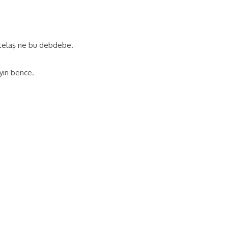
u telaş ne bu debdebe.
eyin bence.