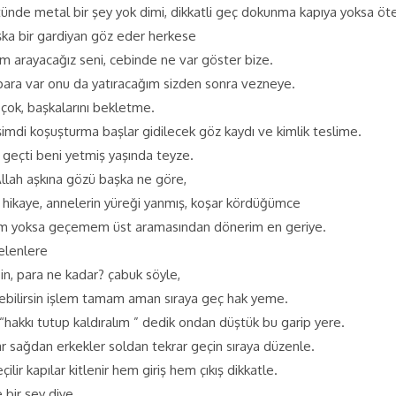
ünde metal bir şey yok dimi, dikkatli geç dokunma kapıya yoksa öte
şka bir gardiyan göz eder herkese
 arayacağız seni, cebinde ne var göster bize.
para var onu da yatıracağım sizden sonra vezneye.
 çok, başkalarını bekletme.
şimdi koşuşturma başlar gidilecek göz kaydı ve kimlik teslime.
eçti beni yetmiş yaşında teyze.
Allah aşkına gözü başka ne göre,
 hikaye, annelerin yüreği yanmış, koşar kördüğümce
yım yoksa geçemem üst aramasından dönerim en geriye.
elenlere
in, para ne kadar? çabuk söyle,
debilirsin işlem tamam aman sıraya geç hak yeme.
 “hakkı tutup kaldıralım ” dedik ondan düştük bu garip yere.
ar sağdan erkekler soldan tekrar geçin sıraya düzenle.
lir kapılar kitlenir hem giriş hem çıkış dikkatle.
 bir şey diye