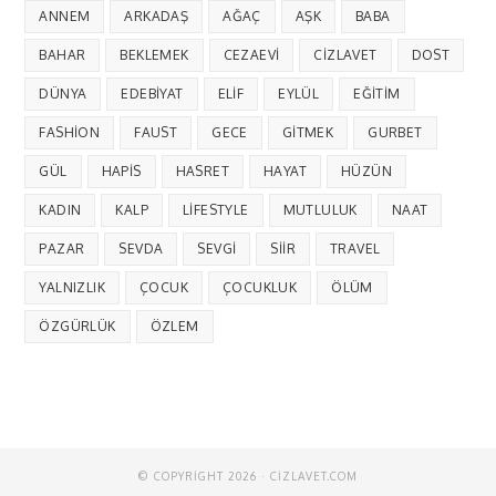
ANNEM
ARKADAŞ
AĞAÇ
AŞK
BABA
BAHAR
BEKLEMEK
CEZAEVI
CIZLAVET
DOST
DÜNYA
EDEBIYAT
ELIF
EYLÜL
EĞITIM
FASHION
FAUST
GECE
GITMEK
GURBET
GÜL
HAPIS
HASRET
HAYAT
HÜZÜN
KADIN
KALP
LIFESTYLE
MUTLULUK
NAAT
PAZAR
SEVDA
SEVGI
SIIR
TRAVEL
YALNIZLIK
ÇOCUK
ÇOCUKLUK
ÖLÜM
ÖZGÜRLÜK
ÖZLEM
© COPYRIGHT 2026 · CIZLAVET.COM