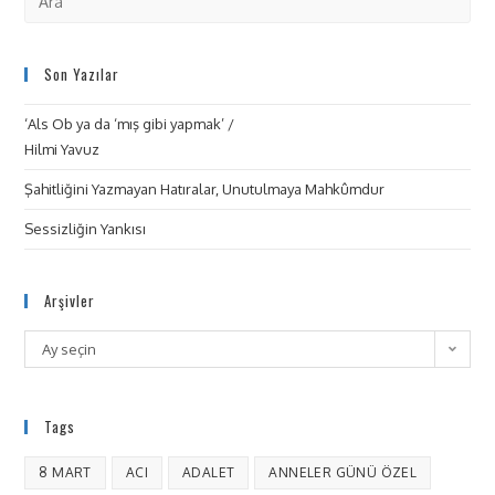
Son Yazılar
‘Als Ob ya da ‘mış gibi yapmak’ /
Hilmi Yavuz
Şahitliğini Yazmayan Hatıralar, Unutulmaya Mahkûmdur
Sessizliğin Yankısı
Arşivler
Ay seçin
Tags
8 MART
ACI
ADALET
ANNELER GÜNÜ ÖZEL