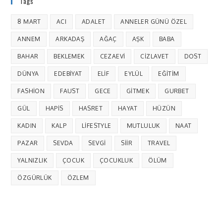
Tags
8 MART
ACI
ADALET
ANNELER GÜNÜ ÖZEL
ANNEM
ARKADAŞ
AĞAÇ
AŞK
BABA
BAHAR
BEKLEMEK
CEZAEVI
CIZLAVET
DOST
DÜNYA
EDEBIYAT
ELIF
EYLÜL
EĞITIM
FASHION
FAUST
GECE
GITMEK
GURBET
GÜL
HAPIS
HASRET
HAYAT
HÜZÜN
KADIN
KALP
LIFESTYLE
MUTLULUK
NAAT
PAZAR
SEVDA
SEVGI
SIIR
TRAVEL
YALNIZLIK
ÇOCUK
ÇOCUKLUK
ÖLÜM
ÖZGÜRLÜK
ÖZLEM