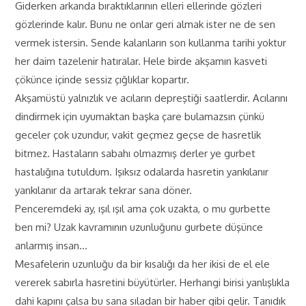
Giderken arkanda bıraktıklarının elleri ellerinde gözleri
gözlerinde kalır. Bunu ne onlar geri almak ister ne de sen
vermek istersin. Sende kalanların son kullanma tarihi yoktur
her daim tazelenir hatıralar. Hele birde akşamın kasveti
çökünce içinde sessiz çığlıklar kopartır.
Akşamüstü yalnızlık ve acıların depreştiği saatlerdir. Acılarını
dindirmek için uyumaktan başka çare bulamazsın çünkü
geceler çok uzundur, vakit geçmez geçse de hasretlik
bitmez. Hastaların sabahı olmazmış derler ye gurbet
hastalığına tutuldum. Işıksız odalarda hasretin yankılanır
yankılanır da artarak tekrar sana döner.
Penceremdeki ay, ışıl ışıl ama çok uzakta, o mu gurbette
ben mi? Uzak kavramının uzunluğunu gurbete düşünce
anlarmış insan…
Mesafelerin uzunluğu da bir kısalığı da her ikisi de el ele
vererek sabırla hasretini büyütürler. Herhangi birisi yanlışlıkla
dahi kapını çalsa bu sana sıladan bir haber gibi gelir. Tanıdık