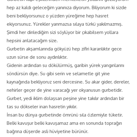
hep az kaldı geleceğim yanınıza diyorum. Biliyorum ki sizde
beni bekliyorsunuz o yüzden yüreğime hep hasret
ekiyorsunuz. Yürekler yanmazsa sılaya türkü yakılmazmış.
Şimdi her dinlediğim sizi söylüyor bir çıkabilsem yollara
hepsini anlatacağım size.
Gurbetin akşamlarında gökyüzü hep zifiri karanlıktır gece
uzun sürse de sonu aydınlıktır.
Gidenin ardından su dökülürmüş, garibin yürek yangınlarını
söndürsün diye. Su gibi serin ve selametle git yine
kaynağında bekliyoruz seni dercesine. Su akar gider, dereler,
nehirler geçer de yine varacağı yer okyanusun gurbetidir.
Gurbet, yedi iklim dolaşsan peşine yine takılır ardından bir
tas su dökseler inan hasretin yıkılır.
İnsan bu dünya gurbetinde ömrünü sıla özlemiyle tüketir.
Belki kavuşur belki kavuşamaz ama en sonunda toprağın
bağrına düşerde asli hüviyetine bürünür.