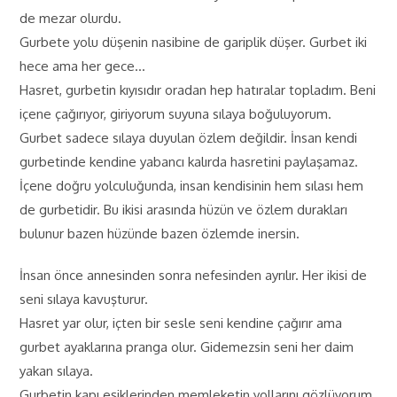
de mezar olurdu.
Gurbete yolu düşenin nasibine de gariplik düşer. Gurbet iki
hece ama her gece…
Hasret, gurbetin kıyısıdır oradan hep hatıralar topladım. Beni
içene çağırıyor, giriyorum suyuna sılaya boğuluyorum.
Gurbet sadece sılaya duyulan özlem değildir. İnsan kendi
gurbetinde kendine yabancı kalırda hasretini paylaşamaz.
İçene doğru yolculuğunda, insan kendisinin hem sılası hem
de gurbetidir. Bu ikisi arasında hüzün ve özlem durakları
bulunur bazen hüzünde bazen özlemde inersin.
İnsan önce annesinden sonra nefesinden ayrılır. Her ikisi de
seni sılaya kavuşturur.
Hasret yar olur, içten bir sesle seni kendine çağırır ama
gurbet ayaklarına pranga olur. Gidemezsin seni her daim
yakan sılaya.
Gurbetin kapı eşiklerinden memleketin yollarını gözlüyorum