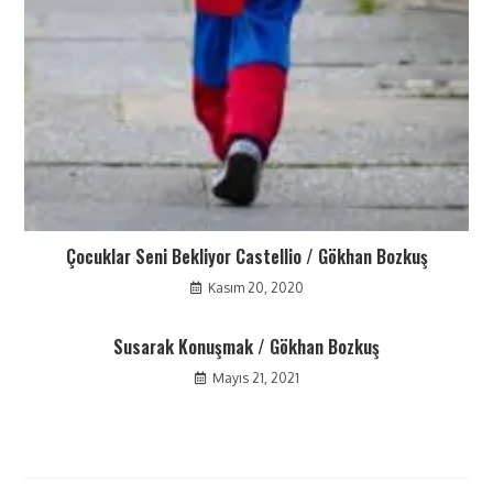
Çocuklar Seni Bekliyor Castellio / Gökhan Bozkuş
Kasım 20, 2020
Susarak Konuşmak / Gökhan Bozkuş
Mayıs 21, 2021