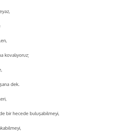
eyaz,
e
len,
 kovalıyoruz;
e,
uşana dek.
eri,
rde bir hecede buluşabilmeyi,
kabilmeyi,