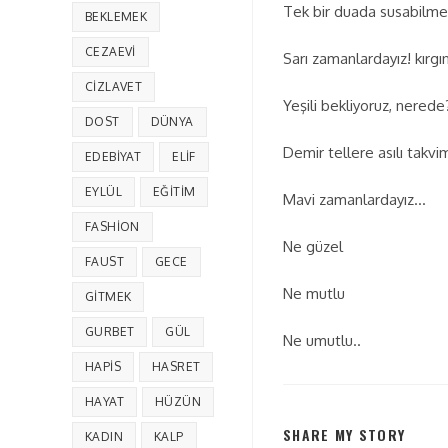
Tek bir duada susabilme
BEKLEMEK
CEZAEVI
Sarı zamanlardayız! kırgın
CIZLAVET
Yeşili bekliyoruz, nerede
DOST
DÜNYA
Demir tellere asılı takvim
EDEBIYAT
ELIF
EYLÜL
EĞITIM
Mavi zamanlardayız…
FASHION
Ne güzel
FAUST
GECE
Ne mutlu
GITMEK
GURBET
GÜL
Ne umutlu..
HAPIS
HASRET
HAYAT
HÜZÜN
SHARE MY STORY
KADIN
KALP