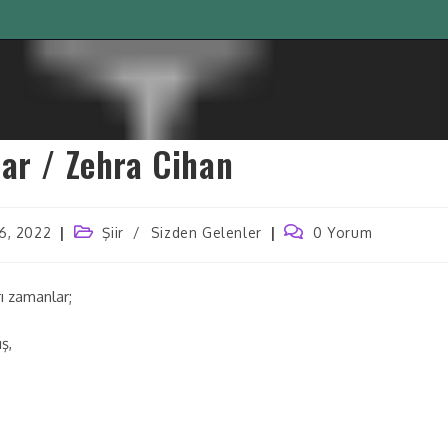
ar / Zehra Cihan
6, 2022
Şiir
/
Sizden Gelenler
0 Yorum
ı zamanlar;
ş,