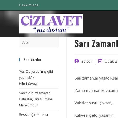
Hakkımızda
Sarı Zamanl
Son Yazılar
editor
Ocak 2
‘Als Ob ya da ‘mış gibi
yapmak’ /
Sarı zamanlar yaşadık,sar
Hilmi Yavuz
Zamanı zaman kovalarmı
Şahitliğini Yazmayan
Hatıralar, Unutulmaya
Vakitler sustu çoktan,
Mahkûmdur
Sessizliğin Yankısı
Kahvesi geldi yaşamın,