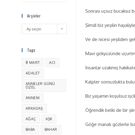
Sonrası uçsuz bucaksız b
Arşivler
Şimdi biz yeşilin hayaliyl
Ay seçin
Ve de nicesi yeşilden ge
Tags
Mavi gökyüzünde uçurtma
8 MART
ACI
İnsanlar uzakmış hakikat
ADALET
Kalpler sonsuzlukta bul
ANNELER GÜNÜ
ÖZEL
Biz yaşamın koşulsuz işcil
ANNEM
ARKADAŞ
Öğrendik belki de bir şii
AĞAÇ
AŞK
Göğe manalı gözlerle ba
BABA
BAHAR