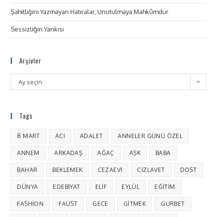
Şahitliğini Yazmayan Hatıralar, Unutulmaya Mahkûmdur
Sessizliğin Yankısı
Arşivler
Ay seçin
Tags
8 MART
ACI
ADALET
ANNELER GÜNÜ ÖZEL
ANNEM
ARKADAŞ
AĞAÇ
AŞK
BABA
BAHAR
BEKLEMEK
CEZAEVI
CIZLAVET
DOST
DÜNYA
EDEBIYAT
ELIF
EYLÜL
EĞITIM
FASHION
FAUST
GECE
GITMEK
GURBET