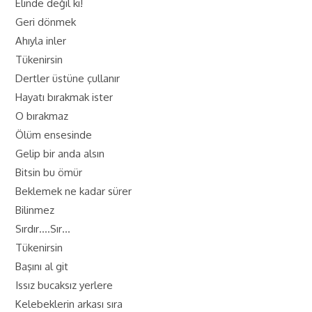
Elinde değil ki!
Geri dönmek
Ahıyla inler
Tükenirsin
Dertler üstüne çullanır
Hayatı bırakmak ister
O bırakmaz
Ölüm ensesinde
Gelip bir anda alsın
Bitsin bu ömür
Beklemek ne kadar sürer
Bilinmez
Sırdır….Sır…
Tükenirsin
Başını al git
Issız bucaksız yerlere
Kelebeklerin arkası sıra