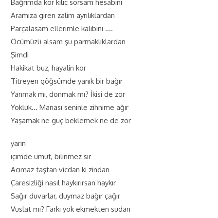
Bağrımda kor kılıç sorsam hesabını
Aramıza giren zalim ayrılıklardan
Parçalasam ellerimle kalıbını ….
Öcümüzü alsam şu parmaklıklardan
Şimdi
Hakikat buz, hayalin kor
Titreyen göğsümde yanık bir bağır
Yanmak mı, donmak mı? İkisi de zor
Yokluk… Manası seninle zihnime ağır
Yaşamak ne güç beklemek ne de zor
yarın
içimde umut, bilinmez sır
Acımaz taştan vicdan ki zindan
Çaresizliği nasıl haykırırsan haykır
Sağır duvarlar, duymaz bağır çağır
Vuslat mı? Farkı yok ekmekten sudan