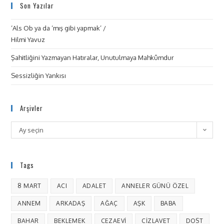
Son Yazılar
‘Als Ob ya da ‘mış gibi yapmak’ /
Hilmi Yavuz
Şahitliğini Yazmayan Hatıralar, Unutulmaya Mahkûmdur
Sessizliğin Yankısı
Arşivler
Ay seçin
Tags
8 MART
ACI
ADALET
ANNELER GÜNÜ ÖZEL
ANNEM
ARKADAŞ
AĞAÇ
AŞK
BABA
BAHAR
BEKLEMEK
CEZAEVI
CIZLAVET
DOST