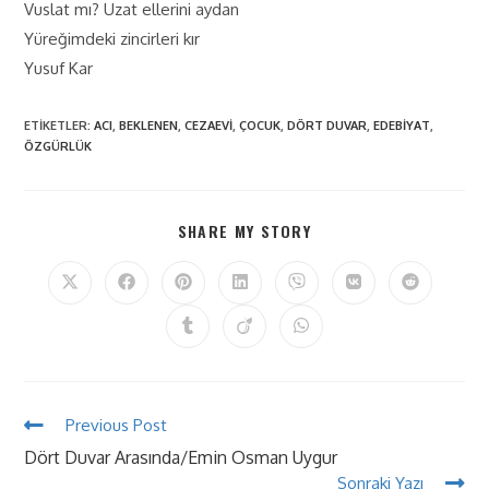
Vuslat mı? Uzat ellerini aydan
Yüreğimdeki zincirleri kır
Yusuf Kar
ETIKETLER
:
ACI
,
BEKLENEN
,
CEZAEVI
,
ÇOCUK
,
DÖRT DUVAR
,
EDEBIYAT
,
ÖZGÜRLÜK
SHARE MY STORY
Previous Post
Dört Duvar Arasında/Emin Osman Uygur
Sonraki Yazı