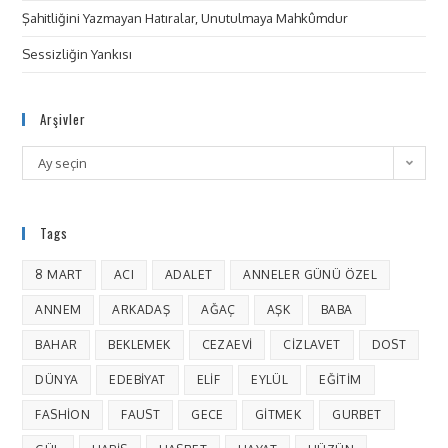
Şahitliğini Yazmayan Hatıralar, Unutulmaya Mahkûmdur
Sessizliğin Yankısı
Arşivler
Ay seçin
Tags
8 MART
ACI
ADALET
ANNELER GÜNÜ ÖZEL
ANNEM
ARKADAŞ
AĞAÇ
AŞK
BABA
BAHAR
BEKLEMEK
CEZAEVI
CIZLAVET
DOST
DÜNYA
EDEBIYAT
ELIF
EYLÜL
EĞITIM
FASHION
FAUST
GECE
GITMEK
GURBET