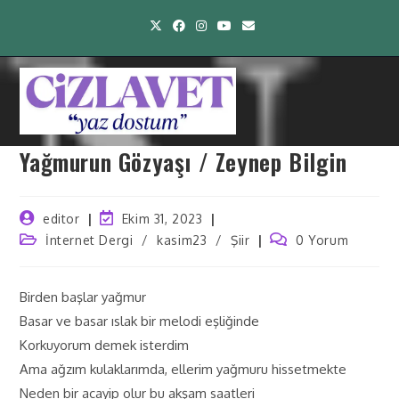
Yağmurun Gözyaşı / Zeynep Bilgin
editor
Ekim 31, 2023
İnternet Dergi
/
kasim23
/
Şiir
0 Yorum
Birden başlar yağmur
Basar ve basar ıslak bir melodi eşliğinde
Korkuyorum demek isterdim
Ama ağzım kulaklarımda, ellerim yağmuru hissetmekte
Neden bir acayip olur bu akşam saatleri