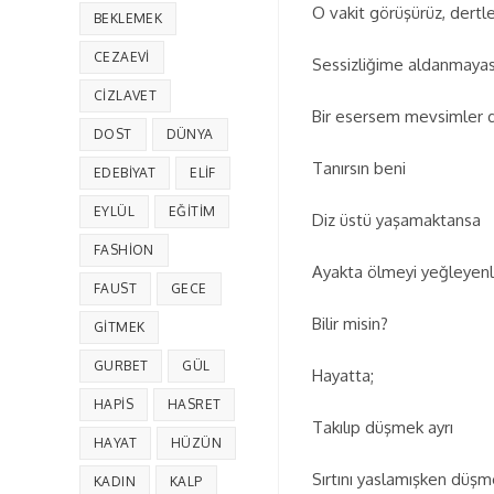
O vakit görüşürüz, dertleş
BEKLEMEK
CEZAEVI
Sessizliğime aldanmayas
CIZLAVET
Bir esersem mevsimler değ
DOST
DÜNYA
Tanırsın beni
EDEBIYAT
ELIF
EYLÜL
EĞITIM
Diz üstü yaşamaktansa
FASHION
Ayakta ölmeyi yeğleyen
FAUST
GECE
Bilir misin?
GITMEK
GURBET
GÜL
Hayatta;
HAPIS
HASRET
Takılıp düşmek ayrı
HAYAT
HÜZÜN
Sırtını yaslamışken düşm
KADIN
KALP