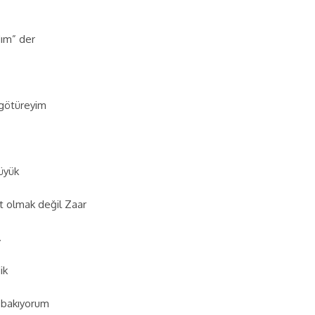
ım” der
götüreyim
üyük
t olmak değil Zaar
.
ik
 bakıyorum