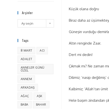
Küçük olana doğru
Arşivler
Biraz daha az üşümekte
Ay seçin
Güneşin vurduğu demirl
Tags
Altın renginde Zaar.
8 MART
ACI
Dert mi dedin!
ADALET
Çıkmak mı? Ne zaman mı
ANNELER GÜNÜ
ÖZEL
Dilimiz; ‘nasip değilmiş’ 
ANNEM
ARKADAŞ
Kalbimiz; ‘Allah’tan ümit
AĞAÇ
AŞK
Hele başım zindandan çı
BABA
BAHAR