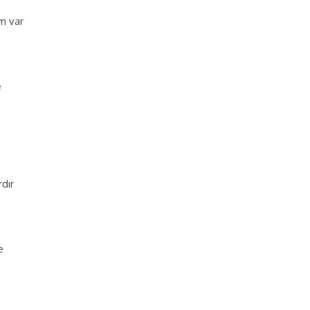
m var
e
rdır
e
.