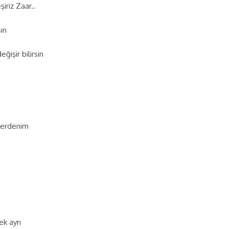
iriz Zaar..
ın
işir bilirsin
lerdenim
ek ayrı