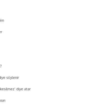
yim
er
?
diye söylenir
 kesilmez’ diye atar
ksın