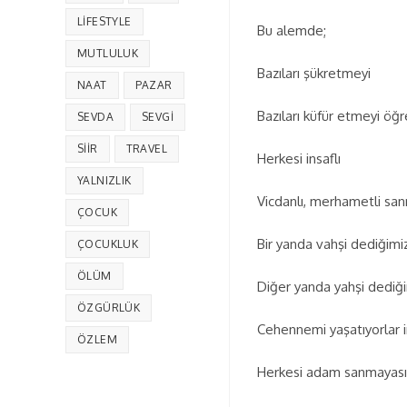
LIFESTYLE
Bu alemde;
MUTLULUK
Bazıları şükretmeyi
NAAT
PAZAR
Bazıları küfür etmeyi öğr
SEVDA
SEVGI
SIIR
TRAVEL
Herkesi insaflı
YALNIZLIK
Vicdanlı, merhametli sa
ÇOCUK
Bir yanda vahşi dediğimi
ÇOCUKLUK
ÖLÜM
Diğer yanda yahşi dediği
ÖZGÜRLÜK
Cehennemi yaşatıyorlar 
ÖZLEM
Herkesi adam sanmayası