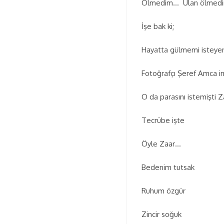
Ölmedim… Ulan ölmedim
İşe bak ki;
Hayatta gülmemi isteyen 
Fotoğrafçı Şeref Amca im
O da parasını istemişti Z
Tecrübe işte
Öyle Zaar…
Bedenim tutsak
Ruhum özgür
Zincir soğuk