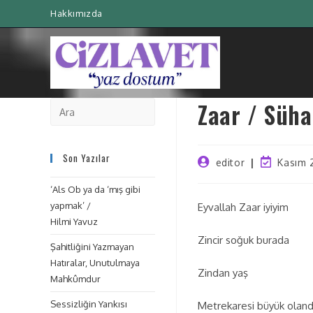
Hakkımızda
Zaar / Süha
Son Yazılar
editor
Kasım 
‘Als Ob ya da ‘mış gibi
yapmak’ /
Eyvallah Zaar iyiyim
Hilmi Yavuz
Zincir soğuk burada
Şahitliğini Yazmayan
Hatıralar, Unutulmaya
Zindan yaş
Mahkûmdur
Sessizliğin Yankısı
Metrekaresi büyük olan