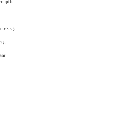
 gitti.
tek kişi
iş.
aar