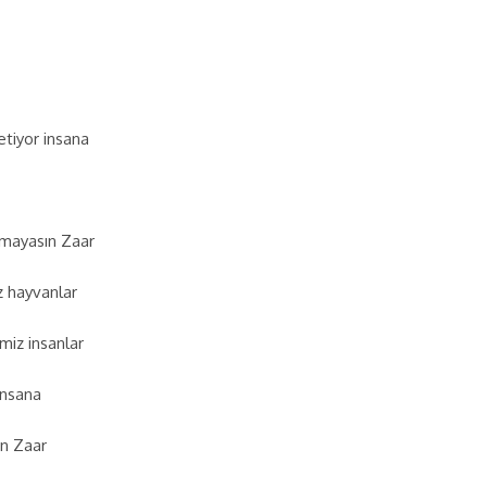
etiyor insana
nmayasın Zaar
z hayvanlar
miz insanlar
insana
n Zaar