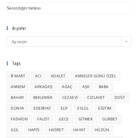
Sessizliğin Yankısı
Arşivler
Ay seçin
Tags
8 MART
ACI
ADALET
ANNELER GÜNÜ ÖZEL
ANNEM
ARKADAŞ
AĞAÇ
AŞK
BABA
BAHAR
BEKLEMEK
CEZAEVI
CIZLAVET
DOST
DÜNYA
EDEBIYAT
ELIF
EYLÜL
EĞITIM
FASHION
FAUST
GECE
GITMEK
GURBET
GÜL
HAPIS
HASRET
HAYAT
HÜZÜN